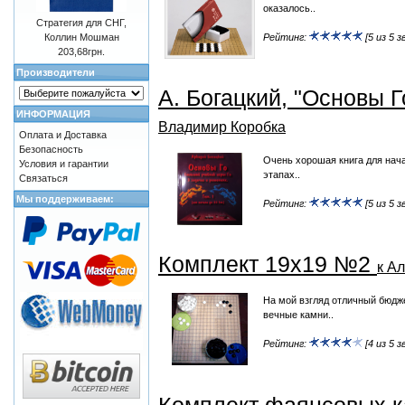
оказалось..
Стратегия для СНГ,
Рейтинг:
[5 из 5 з
Коллин Мошман
203,68грн.
Производители
А. Богацкий, "Основы Го
ИНФОРМАЦИЯ
Владимир Коробка
Оплата и Доставка
Безопасность
Очень хорошая книга для нача
Условия и гарантии
этапах..
Связаться
Мы поддерживаем:
Рейтинг:
[5 из 5 з
Комплект 19х19 №2
к А
На мой взгляд отличный бюдж
вечные камни..
Рейтинг:
[4 из 5 з
Комплект фаянсовых к