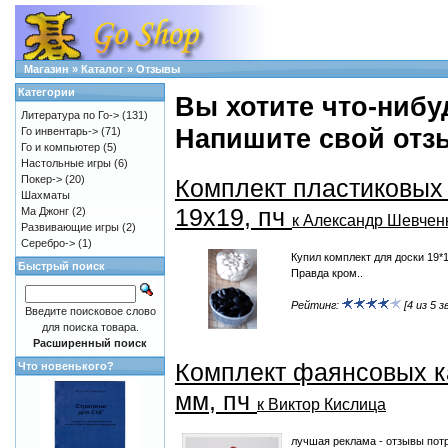
Магазин
»
Каталог
»
Отзывы
Категории
Вы хотите что-нибу
Литература по Го->
(131)
Напишите свой отзы
Го инвентарь->
(71)
Го и компьютер
(5)
Настольные игры
(6)
Покер->
(20)
Комплект пластиковых
Шахматы
19х19, пч
Ма Джонг
(2)
к Александр Шевчен
Развивающие игры
(2)
Серебро->
(1)
Купил комплект для доски 19*
Быстрый поиск
Правда кром..
Рейтинг:
[4 из 5 з
Введите поисковое слово
для поиска товара.
Расширенный поиск
Комплект фаянсовых к
Что новенького?
мм, пч
к Виктор Кислица
лучшая реклама - отзывы потр