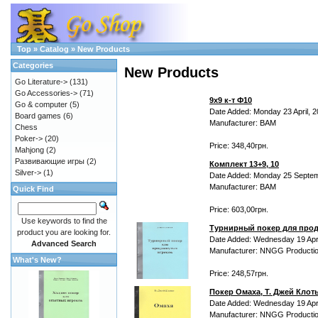
Top
»
Catalog
»
New Products
Categories
New Products
Go Literature->
(131)
Go Accessories->
(71)
9х9 к-т Ф10
Go & computer
(5)
Date Added: Monday 23 April, 
Board games
(6)
Manufacturer: BAM
Chess
Poker->
(20)
Price: 348,40грн.
Mahjong
(2)
Развивающие игры
(2)
Комплект 13+9, 10
Silver->
(1)
Date Added: Monday 25 Septem
Manufacturer: BAM
Quick Find
Price: 603,00грн.
Use keywords to find the
Турнирный покер для прод
product you are looking for.
Date Added: Wednesday 19 Apri
Advanced Search
Manufacturer: NNGG Producti
What's New?
Price: 248,57грн.
Покер Омаха, Т. Джей Клот
Date Added: Wednesday 19 Apri
Manufacturer: NNGG Producti