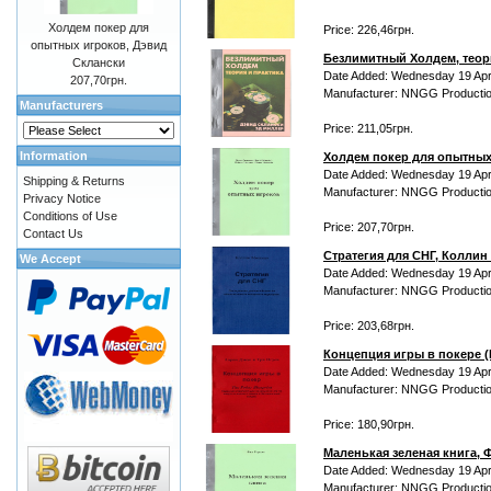
Холдем покер для
Price: 226,46грн.
опытных игроков, Дэвид
Безлимитный Холдем, теори
Склански
Date Added: Wednesday 19 Apri
207,70грн.
Manufacturer: NNGG Producti
Manufacturers
Price: 211,05грн.
Information
Холдем покер для опытных
Date Added: Wednesday 19 Apri
Shipping & Returns
Manufacturer: NNGG Producti
Privacy Notice
Conditions of Use
Price: 207,70грн.
Contact Us
Стратегия для СНГ, Колли
We Accept
Date Added: Wednesday 19 Apri
Manufacturer: NNGG Producti
Price: 203,68грн.
Концепция игры в покере (P
Date Added: Wednesday 19 Apri
Manufacturer: NNGG Producti
Price: 180,90грн.
Маленькая зеленая книга, 
Date Added: Wednesday 19 Apri
Manufacturer: NNGG Producti