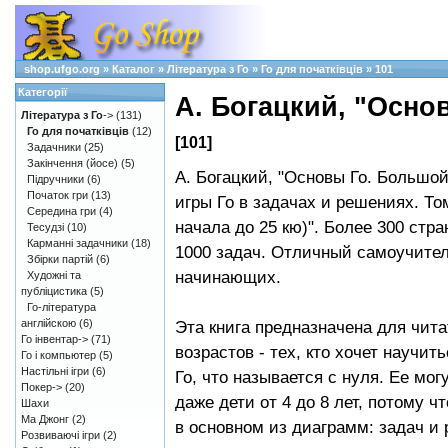
shop.ufgo.org
»
Каталог
»
Література з Го
»
Го для початківців
»
101
Категорії
А. Богацкий, "Основ
Література з Го
->
(131)
Го для початківців
(12)
[101]
Задачники
(25)
Закінчення (йосе)
(5)
А. Богацкий, "Основы Го. Большо
Підручники
(6)
Початок гри
(13)
игры Го в задачах и решениях. Том
Середина гри
(4)
начала до 25 кю)". Более 300 стра
Тесудзі
(10)
Карманні задачники
(18)
1000 задач. Отличный самоучител
Збірки партій
(6)
начинающих.
Художні та
публіцистика
(5)
Го-література
англійскою
(6)
Эта книга предназначена для чита
Го інвентар->
(71)
возрастов - тех, кто хочет научить
Го і компьютер
(5)
Настільні ігри
(6)
Го, что называется с нуля. Ее мог
Покер->
(20)
даже дети от 4 до 8 лет, потому ч
Шахи
Ма Джонг
(2)
в основном из диаграмм: задач и
Розвиваючі ігри
(2)