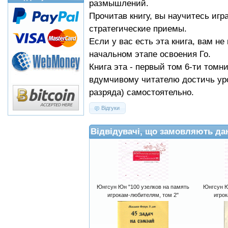
размышлений.
Прочитав книгу, вы научитесь игр
стратегические приемы.
Если у вас есть эта книга, вам не
начальном этапе освоения Го.
Книга эта - первый том 6-ти томни
вдумчивому читателю достичь уро
разряда) самостоятельно.
Відгуки
Відвідувачі, що замовляють да
Юнгсун Юн "100 узелков на память
Юнгсун Ю
игрокам-любителям, том 2"
игрок