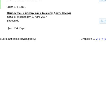
Ціна: 154,10грн.
Относитесь к покеру как к бизнесу, Дасти Шмидт
Додано: Wednesday 19 April, 2017
Виробник:
Д
Ціна: 154,10грн.
всього
219
нових надходжень)
Сторінки:
1
2
3
4
5