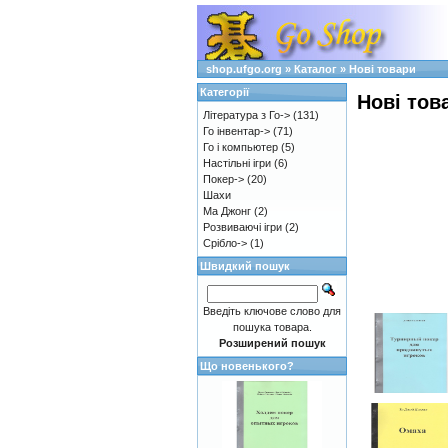
shop.ufgo.org
»
Каталог
»
Нові товари
Категорії
Нові тов
Література з Го->
(131)
Го інвентар->
(71)
Го і компьютер
(5)
Настільні ігри
(6)
Покер->
(20)
Шахи
Ма Джонг
(2)
Розвиваючі ігри
(2)
Срібло->
(1)
Швидкий пошук
Введіть ключове слово для
пошука товара.
Розширений пошук
Що новенького?