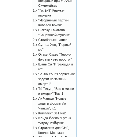
покерный враг». Алан
Скунмейкер
1 x
"Го. 9х9" Книжка-
игрушка
1 x
"Избранные партий
Кобаяси Коити"
1 x
Сюкаку Такагава
"Санрэнсэй фусэки"
2 x
Столбовые шашки
1 x
Сун-ва Хон, "Первый
кю"
1 x
Отакэ Хидэо "Теория
фусэки - это просто!"
1 x
Шань Са "Играющая в
го"
1 x
Чо Хю-еон "Творческие
задачи на жизнь и
смерть"
1 x
Тё Тикун, "Все о жизни
и смерти" Том 1
1 x
Ли Чангхо "Новые
ходы и формы Ли
Чангхо", т.1
1 x
Комплект 3в1 №2
1 x
Исида Йосио "Путь к
титулу Мэйдзин"
1 x
Стратегия для СНГ,
Коллин Мошман