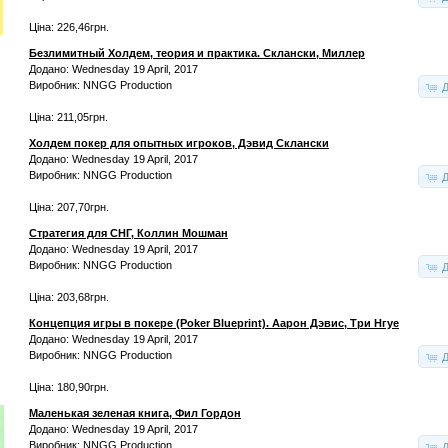
Ціна: 226,46грн.
Безлимитный Холдем, теория и практика. Склански, Миллер
Додано: Wednesday 19 April, 2017
Виробник: NNGG Production
Д
Ціна: 211,05грн.
Холдем покер для опытных игроков, Дэвид Склански
Додано: Wednesday 19 April, 2017
Виробник: NNGG Production
Д
Ціна: 207,70грн.
Стратегия для СНГ, Коллин Мошман
Додано: Wednesday 19 April, 2017
Виробник: NNGG Production
Д
Ціна: 203,68грн.
Концепция игры в покере (Poker Blueprint). Аарон Дэвис, Три Нгуе
Додано: Wednesday 19 April, 2017
Виробник: NNGG Production
Д
Ціна: 180,90грн.
Маленькая зеленая книга, Фил Гордон
Додано: Wednesday 19 April, 2017
Виробник: NNGG Production
Д