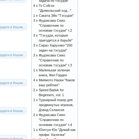
задача по тэсудзи"
4 x
Го Сэйгэн
"Дьявольский ход..."
1 x
Саката Эйо "Тэсудзи"
3 x
Фудзисава Сюко
"Справочник по
одати в Кошик
основам тэсудзи" т.2
3 x
"Тэсудзи, которые
пригодятся в борьбе"
3 x
Сираэ Харухико "200
задач на тэсудзи"
одати в Кошик
3 x
Фудзисава Сюко
"Справочник по
основам тэсудзи" т.3
1 x
Маленькая зеленая
книга, Фил Гордон
4 x
Миямото Наоки "Каков
одати в Кошик
ваш рейтинг"
2 x
Speed Baduk for
Beginners, vol. 1
1 x
Турнирный покер для
продвинутых игроков,
Дэвид Склански
одати в Кошик
2 x
Фудзисава Сюко
"Справочник по
основам тэсудзи" т.4
1 x
Юнгсун Юн "Думай как
профи: Хаэнгма"
одати в Кошик