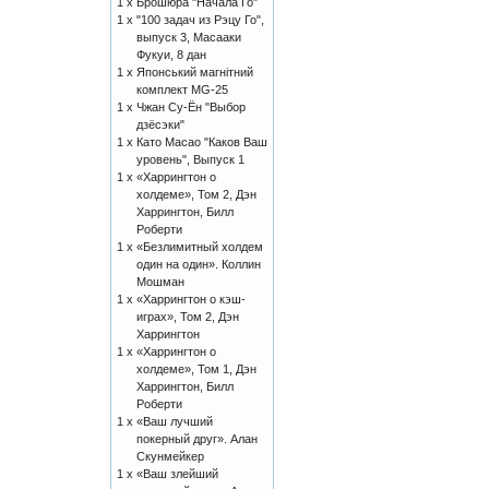
1 x
Брошюра "Начала Го"
1 x
"100 задач из Рэцу Го",
выпуск 3, Масааки
Фукуи, 8 дан
1 x
Японський магнітний
комплект MG-25
1 x
Чжан Су-Ён "Выбор
дзёсэки"
1 x
Като Масао "Каков Ваш
уровень", Выпуск 1
1 x
«Харрингтон о
холдеме», Том 2, Дэн
Харрингтон, Билл
Роберти
1 x
«Безлимитный холдем
один на один». Коллин
Мошман
1 x
«Харрингтон о кэш-
играх», Том 2, Дэн
Харрингтон
1 x
«Харрингтон о
холдеме», Том 1, Дэн
Харрингтон, Билл
Роберти
1 x
«Ваш лучший
покерный друг». Алан
Скунмейкер
1 x
«Ваш злейший