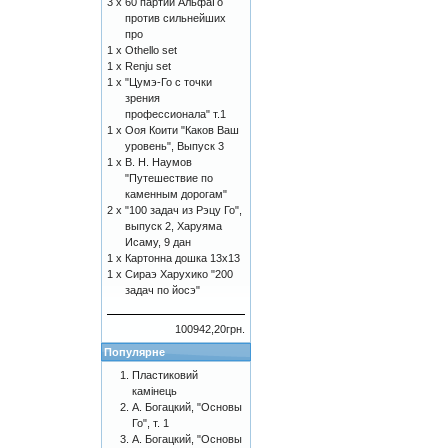
3 x
60 партий АльфаГо
против сильнейших
про
1 x
Othello set
1 x
Renju set
1 x
"Цумэ-Го с точки
зрения
профессионала" т.1
1 x
Ооя Коити "Каков Ваш
уровень", Выпуск 3
1 x
В. Н. Наумов
"Путешествие по
каменным дорогам"
2 x
"100 задач из Рэцу Го",
выпуск 2, Харуяма
Исаму, 9 дан
1 x
Картонна дошка 13x13
1 x
Сираэ Харухико "200
задач по йосэ"
100942,20грн.
Популярне
Пластиковий
камінець
А. Богацкий, "Основы
Го", т. 1
А. Богацкий, "Основы