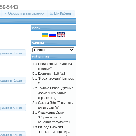
359-5443
Оформити замовлення
Мій Кабінет
Мови
Валюта
одати в Кошик
Мій Кошик
4 x
Исида Йосио "Оценка
позиции"
5 x
Комплект 9х9 №2
5 x
"Йосэ тэсудзи" Выпуск
одати в Кошик
2
2 x
Томоко Огава, Джеймс
Дэвис "Окончание
игры (Йосэ)"
2 x
Саката Эйо "Тэсудзи и
антисудзи Го"
одати в Кошик
1 x
Фудзисава Сюко
"Справочник по
основам тэсудзи" т.1
4 x
Ричард Бозулич
"Пятьсот и еще одна
одати в Кошик