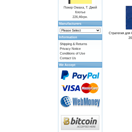
Покер Омаха, Т. Джей
Клотье
226,46грн.
Manufacturers
Стратегия для
Information
20
Shipping & Returns
Privacy Notice
Conditions of Use
Contact Us
We Accept