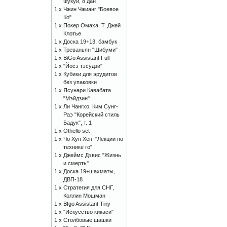
Фукуи, 8 дан
1 x
Чжин Чжианг "Боевое
Ко"
1 x
Покер Омаха, Т. Джей
Клотье
1 x
Доска 19+13, бамбук
1 x
Треваньян "Шибуми"
1 x
BiGo Assistant Full
1 x
"Йосэ тэсудзи"
1 x
Кубики для эрудитов
без упаковки
1 x
Ясунари Кавабата
"Мэйдзин"
1 x
Ли Чангхо, Ким Сунг-
Раэ "Корейский стиль
Бадук", т. 1
1 x
Othello set
1 x
Чо Хун Хён, "Лекции по
технике го"
1 x
Джеймс Дэвис "Жизнь
и смерть"
1 x
Доска 19+шахматы,
ДВП-18
1 x
Стратегия для СНГ,
Коллин Мошман
1 x
BIgo Assistant Tiny
1 x
"Искусство кикаси"
1 x
Столбовые шашки