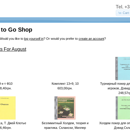
Tel. +
Cart 
to Go Shop
Would you like to
log yourself in
? Or would you prefer to
create an account
?
s For August
9 к-т Ф10
Комплект 13+9, 10
Турнирный покер д
8,40грн.
603,00грн.
игроков, Дэвид
248,57г
а, Т. Джей Клотье
Безлимитный Холдем, теория и
Холдем покер для о
6,46грн.
практика. Склански, Миллер
Дэвид Скл