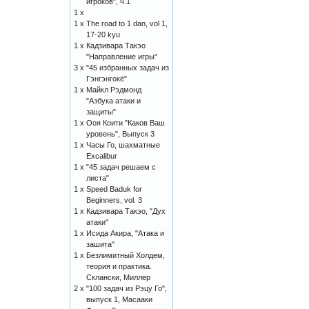
игроков", ч.1
1 x
1 x
The road to 1 dan, vol 1,
17-20 kyu
1 x
Кадзивара Такэо
"Направление игры"
3 x
"45 избранных задач из
Гэнгэнгокё"
1 x
Майкл Рэдмонд
"Азбука атаки и
защиты"
1 x
Ооя Коити "Каков Ваш
уровень", Выпуск 3
1 x
Часы Го, шахматные
Excalibur
1 x
"45 задач решаем с
листа"
1 x
Speed Baduk for
Beginners, vol. 3
1 x
Кадзивара Такэо, "Дух
атаки"
1 x
Исида Акира, "Атака и
зашита"
1 x
Безлимитный Холдем,
теория и практика.
Склански, Миллер
2 x
"100 задач из Рэцу Го",
выпуск 1, Масааки