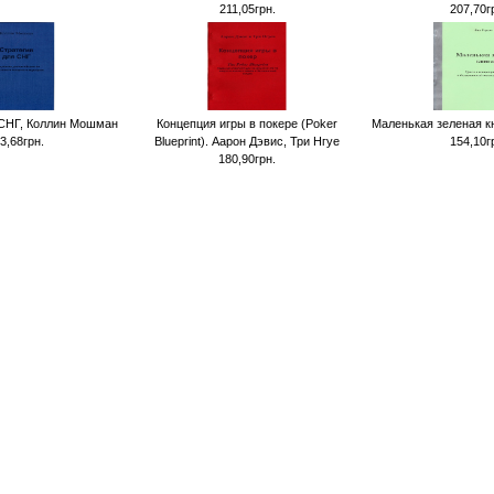
211,05грн.
207,70г
 СНГ, Коллин Мошман
Концепция игры в покере (Poker
Маленькая зеленая кн
3,68грн.
Blueprint). Аарон Дэвис, Три Нгуе
154,10г
180,90грн.