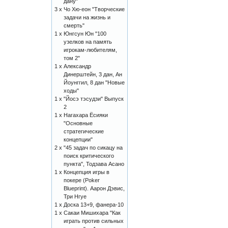
дану"
3 x
Чо Хю-еон "Творческие
задачи на жизнь и
смерть"
1 x
Юнгсун Юн "100
узелков на память
игрокам-любителям,
том 2"
1 x
Александр
Динерштейн, 3 дан, Ан
Йоунггил, 8 дан "Новые
ходы"
1 x
"Йосэ тэсудзи" Выпуск
2
1 x
Нагахара Ёсияки
"Основные
стратегические
концепции"
2 x
"45 задач по сикацу на
поиск критического
пункта", Тодзава Асано
1 x
Концепция игры в
покере (Poker
Blueprint). Аарон Дэвис,
Три Нгуе
1 x
Доска 13+9, фанера-10
1 x
Сакаи Мишихара "Как
играть против сильных