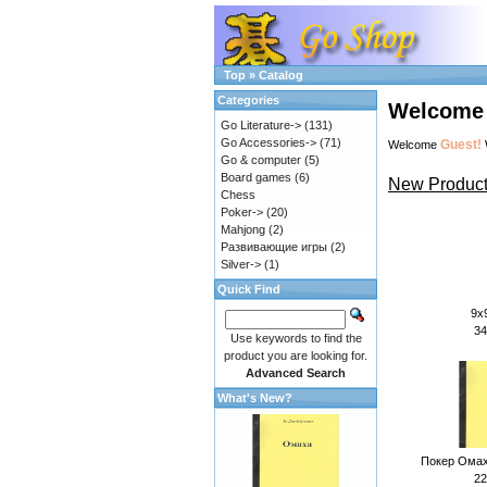
Top
»
Catalog
Categories
Welcome 
Go Literature->
(131)
Go Accessories->
(71)
Guest!
Welcome
Go & computer
(5)
Board games
(6)
New Product
Chess
Poker->
(20)
Mahjong
(2)
Развивающие игры
(2)
Silver->
(1)
Quick Find
9х
34
Use keywords to find the
product you are looking for.
Advanced Search
What's New?
Покер Омах
22