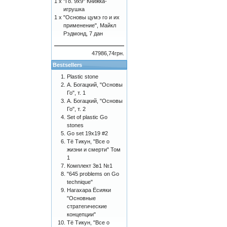
1 x
"Го. 9х9" Книжка-
игрушка
1 x
"Основы цумэ го и их
применение", Майкл
Рэдмонд, 7 дан
47986,74грн.
Bestsellers
Plastic stone
А. Богацкий, "Основы
Го", т. 1
А. Богацкий, "Основы
Го", т. 2
Set of plastic Go
stones
Go set 19x19 #2
Тё Тикун, "Все о
жизни и смерти" Том
1
Комплект 3в1 №1
"645 problems on Go
technique"
Нагахара Ёсияки
"Основные
стратегические
концепции"
Тё Тикун, "Все о