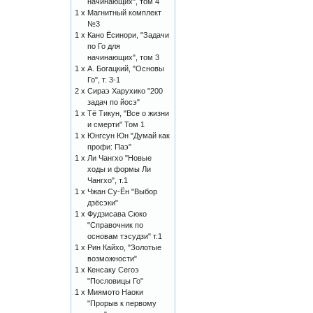
начинающих", том 4
1 x
Магнитный комплект
№3
1 x
Кано Ёсинори, "Задачи
по Го для
начинающих", том 3
1 x
А. Богацкий, "Основы
Го", т. 3-1
2 x
Сираэ Харухико "200
задач по йосэ"
1 x
Тё Тикун, "Все о жизни
и смерти" Том 1
1 x
Юнгсун Юн "Думай как
профи: Паэ"
1 x
Ли Чангхо "Новые
ходы и формы Ли
Чангхо", т.1
1 x
Чжан Су-Ён "Выбор
дзёсэки"
1 x
Фудзисава Сюко
"Справочник по
основам тэсудзи" т.1
1 x
Рин Кайхо, "Золотые
возможности"
1 x
Кенсаку Сегоэ
"Пословицы Го"
1 x
Миямото Наоки
"Прорыв к первому