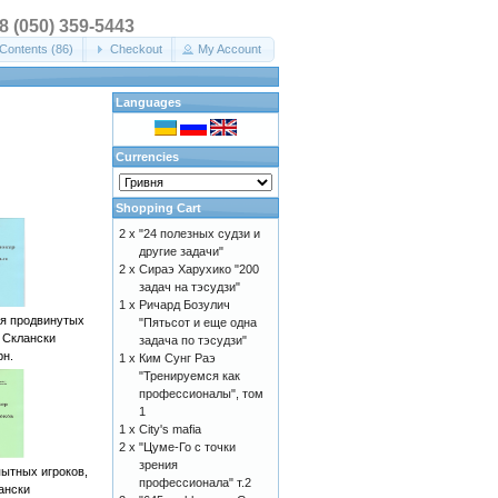
38 (050) 359-5443
Contents (86)
Checkout
My Account
Languages
Currencies
Shopping Cart
2 x
"24 полезных судзи и
другие задачи"
2 x
Сираэ Харухико "200
задач на тэсудзи"
1 x
Ричард Бозулич
ля продвинутых
"Пятьсот и еще одна
 Склански
задача по тэсудзи"
рн.
1 x
Ким Сунг Раэ
"Тренируемся как
профессионалы", том
1
1 x
City's mafia
2 x
"Цуме-Го с точки
зрения
пытных игроков,
профессионала" т.2
ански