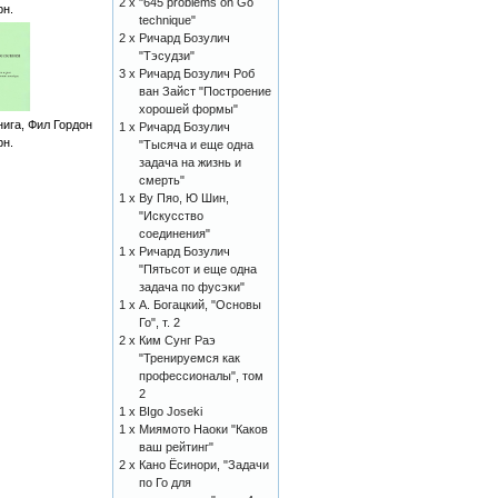
2 x
"645 problems on Go
рн.
technique"
2 x
Ричард Бозулич
"Тэсудзи"
3 x
Ричард Бозулич Роб
ван Зайст "Построение
хорошей формы"
ига, Фил Гордон
1 x
Ричард Бозулич
рн.
"Тысяча и еще одна
задача на жизнь и
смерть"
1 x
Ву Пяо, Ю Шин,
"Искусство
соединения"
1 x
Ричард Бозулич
"Пятьсот и еще одна
задача по фусэки"
1 x
А. Богацкий, "Основы
Го", т. 2
2 x
Ким Сунг Раэ
"Тренируемся как
профессионалы", том
2
1 x
BIgo Joseki
1 x
Миямото Наоки "Каков
ваш рейтинг"
2 x
Кано Ёсинори, "Задачи
по Го для