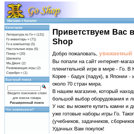
Магазин
»
Каталог
Категории
Приветствуем Вас в
Литература по Го->
(131)
Shop
Го инвентарь->
(71)
Го и компьютер
(5)
Настольные игры
(6)
уважаемый 
Добро пожаловать,
Покер->
(20)
Шахматы
Вы попали на сайт интернет-магаз
Ма Джонг
(2)
пленительной игре в мире - Го. В 
Развивающие игры
(2)
Серебро->
(1)
Корее - бадук (падук), в Японии - 
Быстрый поиск
около 70 стран мира.
В нашем магазине, который наход
Введите поисковое слово
большой выбор оборудования и ли
для поиска товара.
Расширенный поиск
У нас вы можете купить камни и до
Что новенького?
уже готовые наборы игры Го. Таког
(учебников, задачников, сборников 
Удачных Вам покупок!