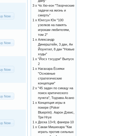
дану"
3 x
Чо Хю-еон "Творческие
задачи на жизнь и
смерть"
uy Now
1 x
Юнгсун Юн "100
узелков на память
игрокам-любителям,
том 2"
1 x
Александр
uy Now
Динерштейн, 3 дан, Ан
Йоунггил, 8 дан "Новые
ходы"
1 x
"Йосэ тэсудзи" Выпуск
2
1 x
Нагахара Ёсияки
uy Now
"Основные
стратегические
концепции"
2 x
"45 задач по сикацу на
поиск критического
uy Now
пункта", Тодзава Асано
1 x
Концепция игры в
покере (Poker
Blueprint). Аарон Дэвис,
Три Нгуе
1 x
Доска 13+9, фанера-10
uy Now
1 x
Сакаи Мишихара "Как
играть против сильных