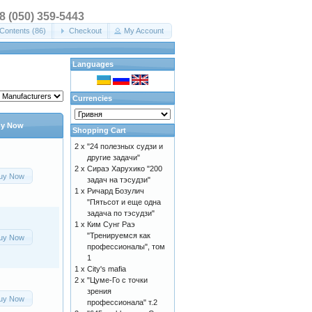
38 (050) 359-5443
Contents (86)
Checkout
My Account
Languages
Currencies
y Now
Shopping Cart
2 x
"24 полезных судзи и
другие задачи"
2 x
Сираэ Харухико "200
uy Now
задач на тэсудзи"
1 x
Ричард Бозулич
"Пятьсот и еще одна
задача по тэсудзи"
1 x
Ким Сунг Раэ
"Тренируемся как
uy Now
профессионалы", том
1
1 x
City's mafia
2 x
"Цуме-Го с точки
зрения
uy Now
профессионала" т.2