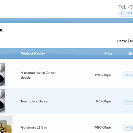
Tel. +
Cart 
s
Show:
Product Name+
Price
Bu
4-colored plastic Go set
B
1206,00грн.
double
B
Four colors Go set
670,00грн.
B
Go stones 11.5 mm
4690,00грн.