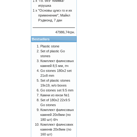
1 x
"Го. 9х9" Книжка-
игрушка
1 x
"Основы цумэ го и их
применение", Майкл
Рэдмонд, 7 дан
47986,74грн.
Bestsellers
Plastic stone
Set of plastic Go
stones
Комплект фаянсовых
камней 8,5 мм, пч
Go stones 180x2 set
21x8 mm
Set of plastic stones
19x19, w/o boxes
Go stones set 9.5 mm
Камни из юнзи №1
Set of 180x2 22x9.5
Go stones
Комплект фаянсовых
камней 20х8мм (по
180 шт) б/ч
Комплект фаянсових
каменів 20х8мм (по
160 шт)