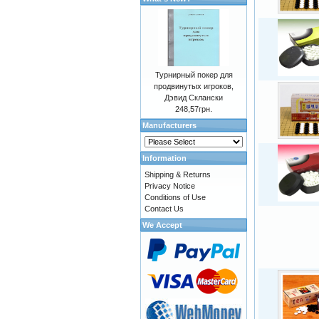
Турнирный покер для
продвинутых игроков,
Дэвид Склански
248,57грн.
Manufacturers
Information
Shipping & Returns
Privacy Notice
Conditions of Use
Contact Us
We Accept