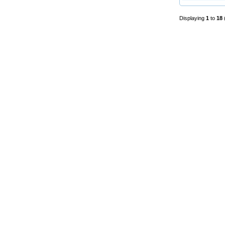
Displaying
1
to
18