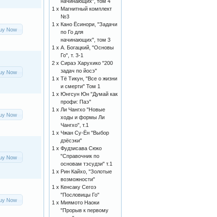
начинающих", том 4
1 x
Магнитный комплект
№3
1 x
Кано Ёсинори, "Задачи
uy Now
по Го для
начинающих", том 3
1 x
А. Богацкий, "Основы
Го", т. 3-1
2 x
Сираэ Харухико "200
задач по йосэ"
uy Now
1 x
Тё Тикун, "Все о жизни
и смерти" Том 1
1 x
Юнгсун Юн "Думай как
профи: Паэ"
1 x
Ли Чангхо "Новые
uy Now
ходы и формы Ли
Чангхо", т.1
1 x
Чжан Су-Ён "Выбор
дзёсэки"
1 x
Фудзисава Сюко
"Справочник по
uy Now
основам тэсудзи" т.1
1 x
Рин Кайхо, "Золотые
возможности"
1 x
Кенсаку Сегоэ
"Пословицы Го"
uy Now
1 x
Миямото Наоки
"Прорыв к первому