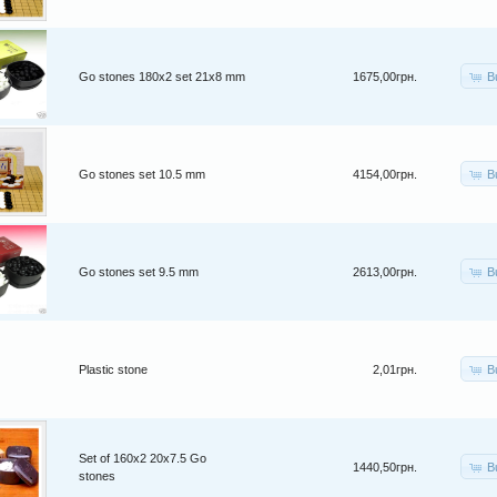
B
Go stones 180x2 set 21x8 mm
1675,00грн.
B
Go stones set 10.5 mm
4154,00грн.
B
Go stones set 9.5 mm
2613,00грн.
B
Plastic stone
2,01грн.
Set of 160x2 20x7.5 Go
B
1440,50грн.
stones