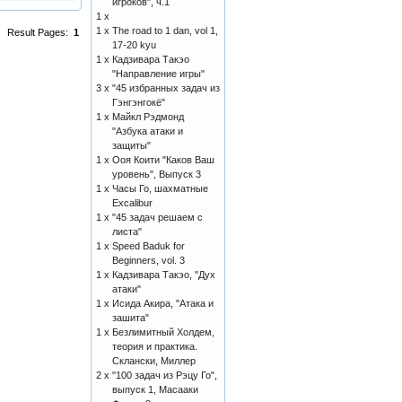
игроков", ч.1
1 x
1 x
The road to 1 dan, vol 1,
Result Pages:
1
17-20 kyu
1 x
Кадзивара Такэо
"Направление игры"
3 x
"45 избранных задач из
Гэнгэнгокё"
1 x
Майкл Рэдмонд
"Азбука атаки и
защиты"
1 x
Ооя Коити "Каков Ваш
уровень", Выпуск 3
1 x
Часы Го, шахматные
Excalibur
1 x
"45 задач решаем с
листа"
1 x
Speed Baduk for
Beginners, vol. 3
1 x
Кадзивара Такэо, "Дух
атаки"
1 x
Исида Акира, "Атака и
зашита"
1 x
Безлимитный Холдем,
теория и практика.
Склански, Миллер
2 x
"100 задач из Рэцу Го",
выпуск 1, Масааки