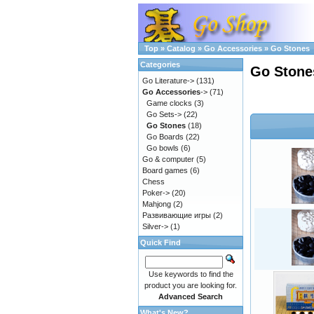
Top
»
Catalog
»
Go Accessories
»
Go Stones
Categories
Go Stone
Go Literature->
(131)
Go Accessories
->
(71)
Game clocks
(3)
Go Sets->
(22)
Go Stones
(18)
Go Boards
(22)
Go bowls
(6)
Go & computer
(5)
Board games
(6)
Chess
Poker->
(20)
Mahjong
(2)
Развивающие игры
(2)
Silver->
(1)
Quick Find
Use keywords to find the
product you are looking for.
Advanced Search
What's New?