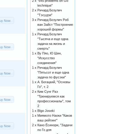
2 x
"645 problems on Go
technique"
2 x
Ричард Бозулич
"Тэсудзи"
3 x
Ричард Бозулич Роб
uy Now
ван Зайст "Построение
хорошей формы"
1 x
Ричард Бозулич
"Тысяча и еще одна
задача на жизнь и
uy Now
смерть"
1 x
Ву Пяо, Ю Шин,
"Искусство
соединения"
1 x
Ричард Бозулич
"Пятьсот и еще одна
uy Now
задача по фусэки"
1 x
А. Богацкий, "Основы
Го", т. 2
2 x
Ким Сунг Раэ
"Тренируемся как
uy Now
профессионалы", том
2
1 x
BIgo Joseki
1 x
Миямото Наоки "Каков
ваш рейтинг"
2 x
Кано Ёсинори, "Задачи
uy Now
по Го для