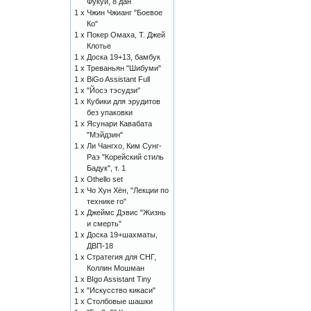
Фукуи, 8 дан
1 x
Чжин Чжианг "Боевое
Ко"
1 x
Покер Омаха, Т. Джей
Клотье
1 x
Доска 19+13, бамбук
1 x
Треваньян "Шибуми"
1 x
BiGo Assistant Full
1 x
"Йосэ тэсудзи"
1 x
Кубики для эрудитов
без упаковки
1 x
Ясунари Кавабата
"Мэйдзин"
1 x
Ли Чангхо, Ким Сунг-
Раэ "Корейский стиль
Бадук", т. 1
1 x
Othello set
1 x
Чо Хун Хён, "Лекции по
технике го"
1 x
Джеймс Дэвис "Жизнь
и смерть"
1 x
Доска 19+шахматы,
ДВП-18
1 x
Стратегия для СНГ,
Коллин Мошман
1 x
BIgo Assistant Tiny
1 x
"Искусство кикаси"
1 x
Столбовые шашки