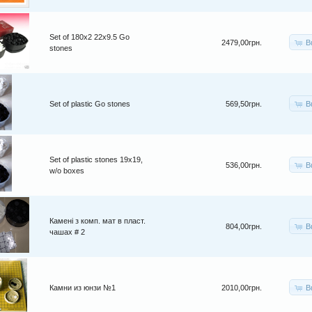
Set of 180x2 22x9.5 Go
B
2479,00грн.
stones
B
Set of plastic Go stones
569,50грн.
Set of plastic stones 19x19,
B
536,00грн.
w/o boxes
Камені з комп. мат в пласт.
B
804,00грн.
чашах # 2
B
Камни из юнзи №1
2010,00грн.