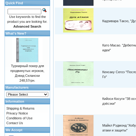
Quick Find
Use keywords to find the
Кадзивара Такэо, "Ду
product you are looking for.
Advanced Search
What's New?
Като Масао. "Дебютн
идеи"
Турнирный покер для
продвинутых игроков,
Кенсаку Сегоэ "Посл
Дэвид Склански
Го"
248,57грн.
Manufacturers
Кийоси Косуги "38 о
Information
дзёсэки"
Shipping & Returns
Privacy Notice
Conditions of Use
Contact Us
Майкл Рэдмонд "Азбу
We Accept
атаки и защиты"