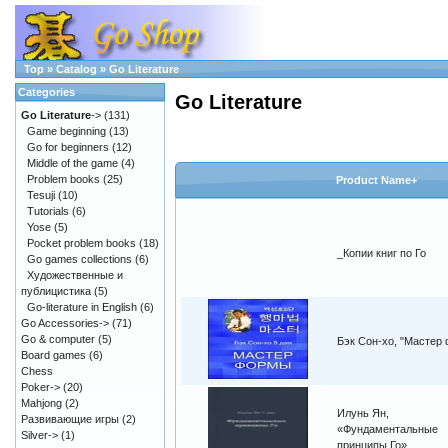
Top
»
Catalog
»
Go Literature
Categories
Go Literature
Go Literature
->
(131)
Game beginning
(13)
Go for beginners
(12)
Middle of the game
(4)
Problem books
(25)
Product Name+
Tesuji
(10)
Tutorials
(6)
Yose
(5)
Pocket problem books
(18)
_Копии книг по Го
Go games collections
(6)
Художественные и
публицистика
(5)
Go-literature in English
(6)
Go Accessories->
(71)
Go & computer
(5)
Бэк Сон-хо, "Мастер
Board games
(6)
Chess
Poker->
(20)
Mahjong
(2)
Илунь Ян,
Развивающие игры
(2)
«Фундаментальные
Silver->
(1)
принципы Го»