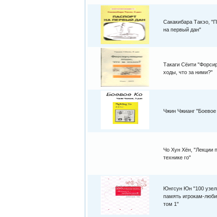
Сакакибара Такэо, "
на первый дан"
Такаги Сёити "Форс
ходы, что за ними?"
Чжин Чжианг "Боевое
Чо Хун Хён, "Лекции 
технике го"
Юнгсун Юн "100 узел
память игрокам-люби
том 1"