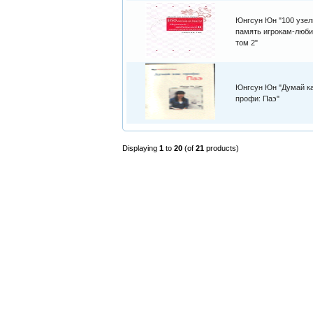
Юнгсун Юн "100 узел
память игрокам-люби
том 2"
Юнгсун Юн "Думай к
профи: Паэ"
Displaying
1
to
20
(of
21
products)