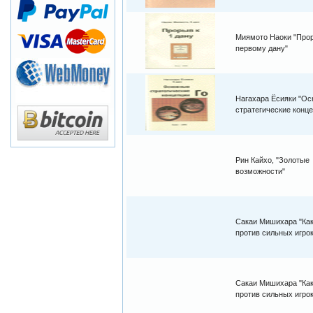
Миямото Наоки "Про
первому дану"
Нагахара Ёсияки "О
стратегические конц
Рин Кайхо, "Золотые
возможности"
Сакаи Мишихара "Как
против сильных игрок
Сакаи Мишихара "Как
против сильных игрок