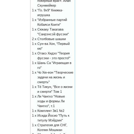
покерный враг». Алан
Скунмейкер
1 x
"Го. 9х9" Книжка-
игрушка
1 x
"Избранные партий
Кобаяси Коити"
1 x
Сюкаку Такагава
"Санрэнсэй фусэки"
2 x
Столбовые шашки
1 x
Сун-ва Хон, "Первый
кю"
1 x
Отакэ Хидэо "Теория
фусэки - это просто!"
1 x
Шань Са "Играющая в
го"
1 x
Чо Хю-еон "Творческие
задачи на жизнь и
смерть"
1 x
Тё Тикун, "Все о жизни
и смерти" Том 1
1 x
Ли Чангхо "Новые
ходы и формы Ли
Чангхо", т.1
1 x
Комплект 3в1 №2
1 x
Исида Йосио "Путь к
титулу Мэйдзин"
1 x
Стратегия для СНГ,
Коллин Мошман