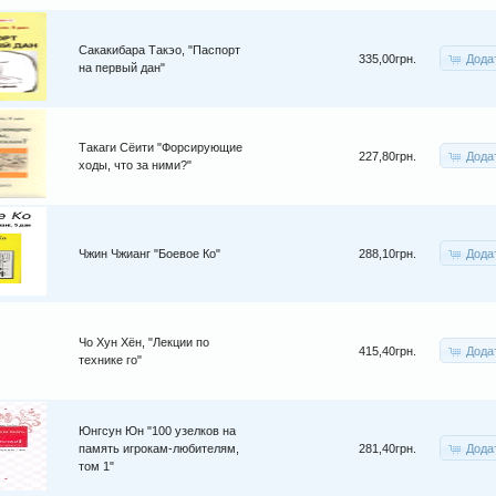
Сакакибара Такэо, "Паспорт
Дода
335,00грн.
на первый дан"
Такаги Сёити "Форсирующие
Дода
227,80грн.
ходы, что за ними?"
Дода
Чжин Чжианг "Боевое Ко"
288,10грн.
Чо Хун Хён, "Лекции по
Дода
415,40грн.
технике го"
Юнгсун Юн "100 узелков на
Дода
память игрокам-любителям,
281,40грн.
том 1"