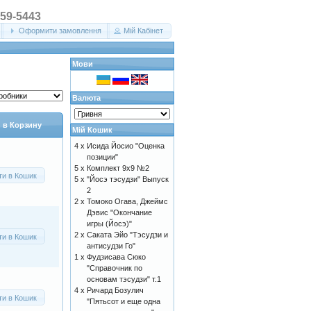
359-5443
Оформити замовлення
Мій Кабінет
Мови
Валюта
 в Корзину
Мій Кошик
4 x
Исида Йосио "Оценка
позиции"
5 x
Комплект 9х9 №2
ти в Кошик
5 x
"Йосэ тэсудзи" Выпуск
2
2 x
Томоко Огава, Джеймс
Дэвис "Окончание
игры (Йосэ)"
2 x
Саката Эйо "Тэсудзи и
ти в Кошик
антисудзи Го"
1 x
Фудзисава Сюко
"Справочник по
основам тэсудзи" т.1
4 x
Ричард Бозулич
ти в Кошик
"Пятьсот и еще одна