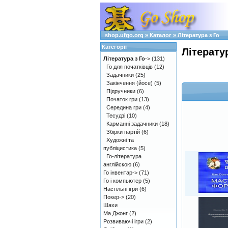
shop.ufgo.org
»
Каталог
»
Література з Го
Категорії
Літерату
Література з Го
->
(131)
Го для початківців
(12)
Задачники
(25)
Закінчення (йосе)
(5)
Підручники
(6)
Початок гри
(13)
Середина гри
(4)
Тесудзі
(10)
Карманні задачники
(18)
Збірки партій
(6)
Художні та
публіцистика
(5)
Го-література
англійскою
(6)
Го інвентар->
(71)
Го і компьютер
(5)
Настільні ігри
(6)
Покер->
(20)
Шахи
Ма Джонг
(2)
Розвиваючі ігри
(2)