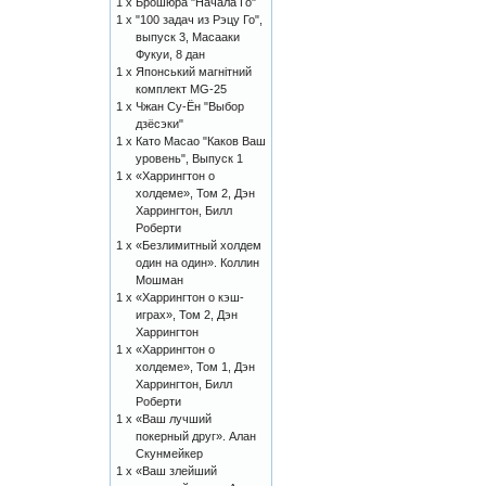
1 x
Брошюра "Начала Го"
1 x
"100 задач из Рэцу Го",
выпуск 3, Масааки
Фукуи, 8 дан
1 x
Японський магнітний
комплект MG-25
1 x
Чжан Су-Ён "Выбор
дзёсэки"
1 x
Като Масао "Каков Ваш
уровень", Выпуск 1
1 x
«Харрингтон о
холдеме», Том 2, Дэн
Харрингтон, Билл
Роберти
1 x
«Безлимитный холдем
один на один». Коллин
Мошман
1 x
«Харрингтон о кэш-
играх», Том 2, Дэн
Харрингтон
1 x
«Харрингтон о
холдеме», Том 1, Дэн
Харрингтон, Билл
Роберти
1 x
«Ваш лучший
покерный друг». Алан
Скунмейкер
1 x
«Ваш злейший