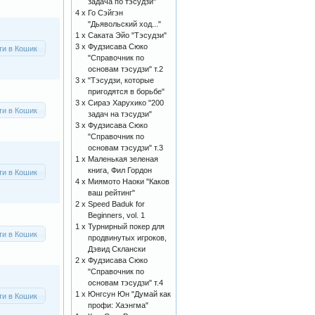
задача по тэсудзи"
4 x
Го Сэйгэн
"Дьявольский ход..."
1 x
Саката Эйо "Тэсудзи"
3 x
Фудзисава Сюко
ти в Кошик
"Справочник по
основам тэсудзи" т.2
3 x
"Тэсудзи, которые
пригодятся в борьбе"
3 x
Сираэ Харухико "200
ти в Кошик
задач на тэсудзи"
3 x
Фудзисава Сюко
"Справочник по
основам тэсудзи" т.3
1 x
Маленькая зеленая
книга, Фил Гордон
ти в Кошик
4 x
Миямото Наоки "Каков
ваш рейтинг"
2 x
Speed Baduk for
Beginners, vol. 1
1 x
Турнирный покер для
ти в Кошик
продвинутых игроков,
Дэвид Склански
2 x
Фудзисава Сюко
"Справочник по
основам тэсудзи" т.4
1 x
Юнгсун Юн "Думай как
ти в Кошик
профи: Хаэнгма"