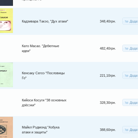
Дода
Кадзивара Такэо, "Дух атаки"
348,40грн.
Като Масао. "Дебютные
Дода
482,40грн.
идеи"
Кенсаку Сегоэ "Пословицы
Дода
221,10грн.
Го"
Кийоси Косуги "38 основных
Дода
328,30грн.
дзёсэки"
Майкл Рэдмонд "Азбука
Дода
388,60грн.
атаки и защиты"