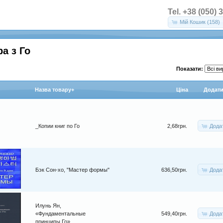
Tel. +38 (050) 
Мій Кошик (158)
ра з Го
Показати:
Назва товару+
Цiна
Додати
Дода
_Копии книг по Го
2,68грн.
Дода
Бэк Сон-хо, "Мастер формы"
636,50грн.
Илунь Ян,
Дода
«Фундаментальные
549,40грн.
принципы Го»