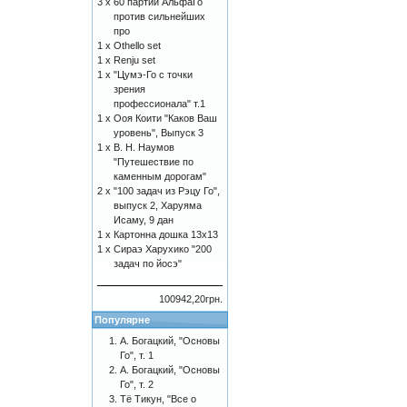
3 x
60 партий АльфаГо
против сильнейших
про
1 x
Othello set
1 x
Renju set
1 x
"Цумэ-Го с точки
зрения
профессионала" т.1
1 x
Ооя Коити "Каков Ваш
уровень", Выпуск 3
1 x
В. Н. Наумов
"Путешествие по
каменным дорогам"
2 x
"100 задач из Рэцу Го",
выпуск 2, Харуяма
Исаму, 9 дан
1 x
Картонна дошка 13x13
1 x
Сираэ Харухико "200
задач по йосэ"
100942,20грн.
Популярне
А. Богацкий, "Основы
Го", т. 1
А. Богацкий, "Основы
Го", т. 2
Тё Тикун, "Все о