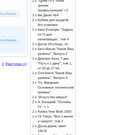
2 x
"Цуме-Го с точки
зрения
профессионала" т.2
ти в Кошик
3 x
Ма Джонг №4
2 x
Кубики для ерудитів
без упаковки
2 x
Кано Ёсинори, "Задачи
по Го для
начинающих", том 4
ти в Кошик
2 x
Доска 19+сянцы, пл
1 x
Като Масао "Каков Ваш
уровень", Выпуск 2
1 x
Джаэвук Баэк, 7 дан
"Путь к 1 дану", том 1,
2
[Наступна >>]
от 20 до 17 кю
1 x
Ооя Коити "Каков Ваш
уровень", Выпуск 4
1 x
"Го. Введение.
Основные технические
приемы"
1 x
"Искусство кикаси"
2 x
А. Богацкий, "Основы
Го", т. 1
2 x
Ranka Year Book 2003
1 x
Тё Тикун, "Все о жизни
и смерти", том 2
1 x
Доска дерев, имит.
19х19