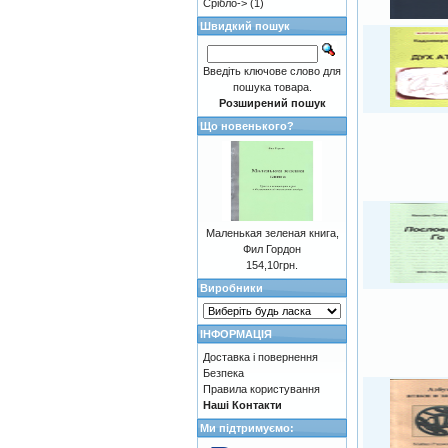
Срібло->
(1)
Швидкий пошук
Введіть ключове слово для
пошука товара.
Розширений пошук
Що новенького?
Маленькая зеленая книга,
Фил Гордон
154,10грн.
Виробники
ІНФОРМАЦІЯ
Доставка і повернення
Безпека
Правила користування
Наші Контакти
Ми підтримуємо: