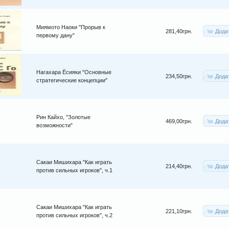
Миямото Наоки "Прорыв к
Дода
281,40грн.
первому дану"
Нагахара Ёсияки "Основные
Дода
234,50грн.
стратегические концепции"
Рин Кайхо, "Золотые
Дода
469,00грн.
возможности"
Сакаи Мишихара "Как играть
Дода
214,40грн.
против сильных игроков", ч.1
Сакаи Мишихара "Как играть
Дода
221,10грн.
против сильных игроков", ч.2