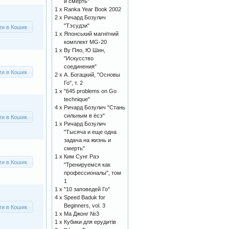
и смерть"
1 x
Ranka Year Book 2002
2 x
Ричард Бозулич
"Тэсудзи"
ти в Кошик
1 x
Японський магнітний
комплект MG-20
1 x
Ву Пяо, Ю Шин,
"Искусство
соединения"
ти в Кошик
2 x
А. Богацкий, "Основы
Го", т. 2
1 x
"645 problems on Go
technique"
4 x
Ричард Бозулич "Стань
сильным в ёсэ"
ти в Кошик
1 x
Ричард Бозулич
"Тысяча и еще одна
задача на жизнь и
смерть"
1 x
Ким Сунг Раэ
ти в Кошик
"Тренируемся как
профессионалы", том
1
1 x
"10 заповедей Го"
4 x
Speed Baduk for
Beginners, vol. 3
ти в Кошик
1 x
Ма Джонг №3
1 x
Кубики для ерудитів