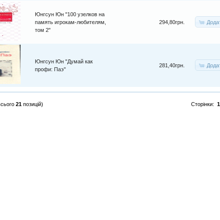
Юнгсун Юн "100 узелков на
Дода
память игрокам-любителям,
294,80грн.
том 2"
Юнгсун Юн "Думай как
Дода
281,40грн.
профи: Паэ"
всього
21
позицій)
Сторінки:
1