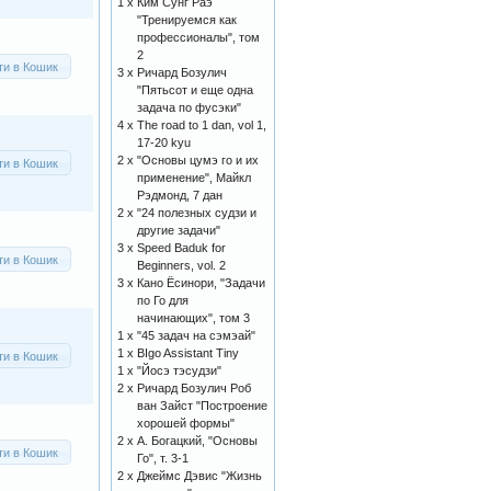
1 x
Ким Сунг Раэ
"Тренируемся как
профессионалы", том
2
ти в Кошик
3 x
Ричард Бозулич
"Пятьсот и еще одна
задача по фусэки"
4 x
The road to 1 dan, vol 1,
17-20 kyu
2 x
"Основы цумэ го и их
ти в Кошик
применение", Майкл
Рэдмонд, 7 дан
2 x
"24 полезных судзи и
другие задачи"
3 x
Speed Baduk for
ти в Кошик
Beginners, vol. 2
3 x
Кано Ёсинори, "Задачи
по Го для
начинающих", том 3
1 x
"45 задач на сэмэай"
1 x
BIgo Assistant Tiny
ти в Кошик
1 x
"Йосэ тэсудзи"
2 x
Ричард Бозулич Роб
ван Зайст "Построение
хорошей формы"
2 x
А. Богацкий, "Основы
ти в Кошик
Го", т. 3-1
2 x
Джеймс Дэвис "Жизнь