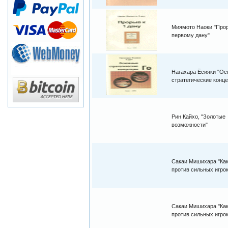
Миямото Наоки "Про
первому дану"
Нагахара Ёсияки "О
стратегические конц
Рин Кайхо, "Золотые
возможности"
Сакаи Мишихара "Как
против сильных игрок
Сакаи Мишихара "Как
против сильных игрок