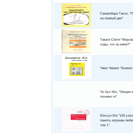
Сакакибара Такэо, "
на первый дан"
Такаги Сёити "Форс
ходы, что за ними?"
Чжин Чжианг "Боевое
Чо Хун Хён, "Лекции 
технике го"
Юнгсун Юн "100 узел
память игрокам-люби
том 1"