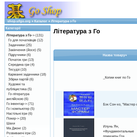
shop.ufgo.org
»
Каталог
»
Література з Го
Категорії
Література з Го
Література з Го
->
(131)
Го для початківців
(12)
Задачники
(25)
Закінчення (йосе)
(5)
Підручники
(6)
Назва товару+
Початок гри
(13)
Середина гри
(4)
Тесудзі
(10)
Карманні задачники
(18)
_Копии книг по Го
Збірки партій
(6)
Художні та
публіцистика
(5)
Го-література
англійскою
(6)
Го інвентар->
(71)
Бэк Сон-хо, "Мастер
Го і компьютер
(5)
Настільні ігри
(6)
Покер->
(20)
Шахи
Илунь Ян,
Ма Джонг
(2)
«Фундаментальные
Розвиваючі ігри
(2)
принципы Го»