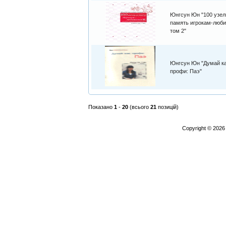
Юнгсун Юн "100 узел
память игрокам-люби
том 2"
Юнгсун Юн "Думай к
профи: Паэ"
Показано
1
-
20
(всього
21
позицій)
Copyright © 202