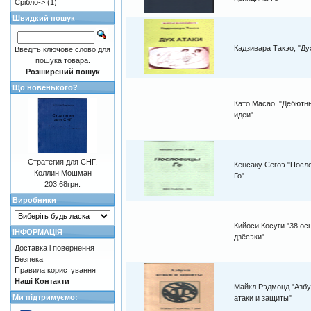
Срібло->
(1)
Швидкий пошук
Кадзивара Такэо, "Ду
Введіть ключове слово для
пошука товара.
Розширений пошук
Що новенького?
Като Масао. "Дебютн
идеи"
Стратегия для СНГ,
Кенсаку Сегоэ "Посл
Коллин Мошман
Го"
203,68грн.
Виробники
Кийоси Косуги "38 о
ІНФОРМАЦІЯ
дзёсэки"
Доставка і повернення
Безпека
Правила користування
Наші Контакти
Майкл Рэдмонд "Азбу
Ми підтримуємо:
атаки и защиты"