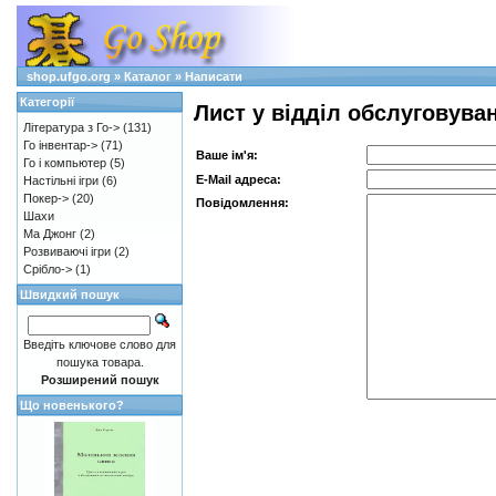
shop.ufgo.org
»
Каталог
»
Написати
Категорії
Лист у відділ обслуговува
Література з Го->
(131)
Го інвентар->
(71)
Ваше ім'я:
Го і компьютер
(5)
E-Mail адреса:
Настільні ігри
(6)
Покер->
(20)
Повідомлення:
Шахи
Ма Джонг
(2)
Розвиваючі ігри
(2)
Срібло->
(1)
Швидкий пошук
Введіть ключове слово для
пошука товара.
Розширений пошук
Що новенького?