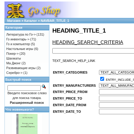
Магазин
»
Каталог
»
NAVBAR_TITLE_1
Категории
HEADING_TITLE_1
Литература по Го->
(131)
Го инвентарь->
(71)
HEADING_SEARCH_CRITERIA
Го и компьютер
(5)
Настольные игры
(6)
Покер->
(20)
Шахматы
TEXT_SEARCH_HELP_LINK
Ма Джонг
(2)
Развивающие игры
(2)
ENTRY_CATEGORIES
Серебро->
(1)
Быстрый поиск
ENTRY_INCLUDE_
ENTRY_MANUFACTURERS
ENTRY_PRICE_FROM
Введите поисковое слово
для поиска товара.
ENTRY_PRICE_TO
Расширенный поиск
ENTRY_DATE_FROM
Что новенького?
ENTRY_DATE_TO