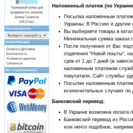
Наложенный платеж (по Украине
Турнирный покер для
продвинутых игроков,
Посылка наложенным платежо
Дэвид Склански
248,57грн.
Украины. В Россию и другие 
Производители
Вы выбираете товары в катал
Минимальная сумма заказа п
ИНФОРМАЦИЯ
После получения от Вас под
Оплата и Доставка
отделения "Новой пошты", на
Безопасность
Условия и гарантии
срок от 1 до 7 дней (в завис
Связаться
наложенным платежом службо
Мы поддерживаем:
покупателя. Сайт службы:
no
Посылки наложенным платеж
исключительных случаях по 
Банковский перевод:
В Украине возможна оплата п
Банковский перевод из Росс
или нечто подобное, наприм