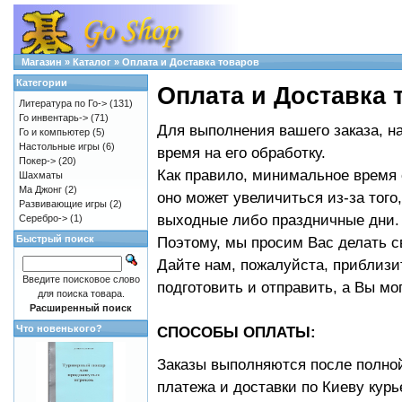
Магазин
»
Каталог
»
Оплата и Доставка товаров
Категории
Оплата и Доставка 
Литература по Го->
(131)
Го инвентарь->
(71)
Для выполнения вашего заказа, 
Го и компьютер
(5)
Настольные игры
(6)
время на его обработку.
Покер->
(20)
Как правило, минимальное время с
Шахматы
Ма Джонг
(2)
оно может увеличиться из-за того
Развивающие игры
(2)
выходные либо праздничные дни.
Серебро->
(1)
Быстрый поиск
Поэтому, мы просим Вас делать с
Дайте нам, пожалуйста, приблизи
Введите поисковое слово
подготовить и отправить, а Вы мо
для поиска товара.
Расширенный поиск
Что новенького?
СПОСОБЫ ОПЛАТЫ:
Заказы выполняются после полно
платежа и доставки по Киеву курь