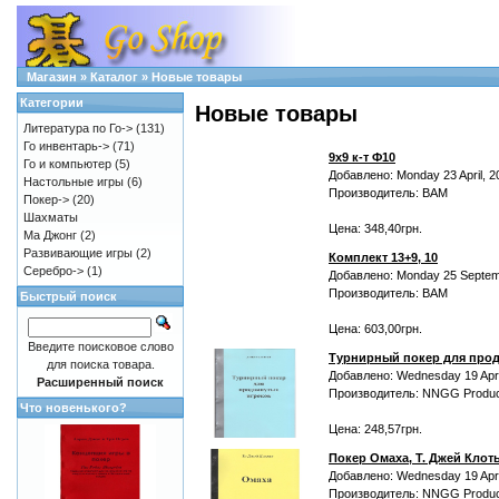
Магазин
»
Каталог
»
Новые товары
Категории
Новые товары
Литература по Го->
(131)
Го инвентарь->
(71)
9х9 к-т Ф10
Го и компьютер
(5)
Добавлено: Monday 23 April, 2
Настольные игры
(6)
Производитель: BAM
Покер->
(20)
Шахматы
Цена: 348,40грн.
Ма Джонг
(2)
Развивающие игры
(2)
Комплект 13+9, 10
Серебро->
(1)
Добавлено: Monday 25 Septem
Производитель: BAM
Быстрый поиск
Цена: 603,00грн.
Введите поисковое слово
Турнирный покер для прод
для поиска товара.
Добавлено: Wednesday 19 Apri
Расширенный поиск
Производитель: NNGG Produc
Что новенького?
Цена: 248,57грн.
Покер Омаха, Т. Джей Клот
Добавлено: Wednesday 19 Apri
Производитель: NNGG Produc