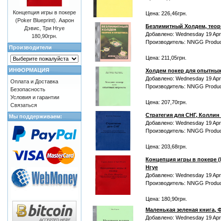
Концепция игры в покере
Цена: 226,46грн.
(Poker Blueprint). Аарон
Безлимитный Холдем, теори
Дэвис, Три Нгуе
Добавлено: Wednesday 19 Apri
180,90грн.
Производитель: NNGG Produc
Производители
Цена: 211,05грн.
ИНФОРМАЦИЯ
Холдем покер для опытных
Добавлено: Wednesday 19 Apri
Оплата и Доставка
Производитель: NNGG Produc
Безопасность
Условия и гарантии
Цена: 207,70грн.
Связаться
Стратегия для СНГ, Колли
Мы поддерживаем:
Добавлено: Wednesday 19 Apri
Производитель: NNGG Produc
Цена: 203,68грн.
Концепция игры в покере (P
Нгуе
Добавлено: Wednesday 19 Apri
Производитель: NNGG Produc
Цена: 180,90грн.
Маленькая зеленая книга, 
Добавлено: Wednesday 19 Apri