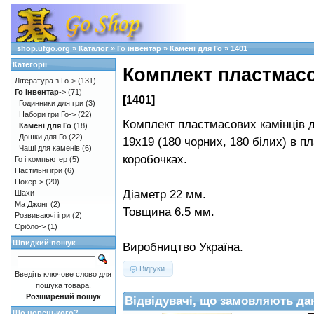
shop.ufgo.org
»
Каталог
»
Го інвентар
»
Камені для Го
»
1401
Категорії
Комплект пластмасо
Література з Го->
(131)
Го інвентар
->
(71)
[1401]
Годинники для гри
(3)
Набори гри Го->
(22)
Комплект пластмасових камінців д
Камені для Го
(18)
Дошки для Го
(22)
19х19 (180 чорних, 180 білих) в п
Чаші для каменів
(6)
коробочках.
Го і компьютер
(5)
Настільні ігри
(6)
Покер->
(20)
Діаметр 22 мм.
Шахи
Ма Джонг
(2)
Товщина 6.5 мм.
Розвиваючі ігри
(2)
Срібло->
(1)
Швидкий пошук
Виробництво Україна.
Відгуки
Введіть ключове слово для
пошука товара.
Розширений пошук
Відвідувачі, що замовляють да
Що новенького?