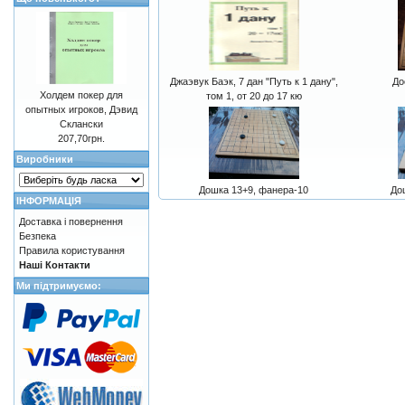
Джаэвук Баэк, 7 дан "Путь к 1 дану",
До
Холдем покер для
том 1, от 20 до 17 кю
опытных игроков, Дэвид
Склански
207,70грн.
Виробники
Дошка 13+9, фанера-10
До
ІНФОРМАЦІЯ
Доставка і повернення
Безпека
Правила користування
Наші Контакти
Ми підтримуємо: