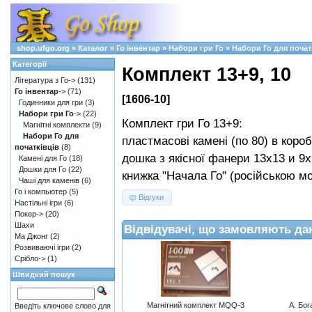
shop.ufgo.org
»
Каталог
»
Го інвентар
»
Набори гри Го
»
Набори Го для почат
Категорії
Комплект 13+9, 10
Література з Го->
(131)
Го інвентар
->
(71)
[1606-10]
Годинники для гри
(3)
Набори гри Го
->
(22)
Комплект гри Го 13+9:
Магнітні комплекти
(9)
Набори Го для
пластмасові камені (по 80) в короб
початківців
(8)
дошка з якісної фанери 13х13 и 9
Камені для Го
(18)
Дошки для Го
(22)
книжка "Начала Го" (російською м
Чаші для каменів
(6)
Го і компьютер
(5)
Відгуки
Настільні ігри
(6)
Покер->
(20)
Шахи
Відвідувачі, що замовляють да
Ма Джонг
(2)
Розвиваючі ігри
(2)
Срібло->
(1)
Швидкий пошук
Магнітний комплект MQQ-3
А. Бог
Введіть ключове слово для