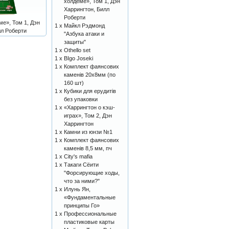
холдеме», Том 1, Дэн
Харрингтон, Билл
Роберти
ме», Том 1, Дэн
1 x
Майкл Рэдмонд
лл Роберти
"Азбука атаки и
защиты"
1 x
Othello set
1 x
BIgo Joseki
1 x
Комплект фаянсових
каменів 20х8мм (по
160 шт)
1 x
Кубики для ерудитів
без упаковки
1 x
«Харрингтон о кэш-
играх», Том 2, Дэн
Харрингтон
1 x
Камни из юнзи №1
1 x
Комплект фаянсових
каменів 8,5 мм, пч
1 x
City's mafia
1 x
Такаги Сёити
"Форсирующие ходы,
что за ними?"
1 x
Илунь Ян,
«Фундаментальные
принципы Го»
1 x
Профессиональные
пластиковые карты