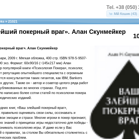
Tel. +38 (050)
Мій Кошик (43)
oks
»
21021
йший покерный враг». Алан Скунмейкер
1
окерный враг». Алан Скунмейкер
ри, 2009 г. Мягкая обложка, 400 стр. ISBN 978-5-9507-
00 экз. Формат: 60x90/16 (~145х217 мм) Алан
р популярной книги «Психология Покера», психолог,
ет репутацию опытнейшего специалиста с огромным
тся консультантом таких гигантов, как IBM, Bankers
х других. Также он - автор и соавтор целого ряда работ
публикованных во многих странах. Под его
о написано более сотни статей по психологии покера
одических изданий.
едних книг, «Ваш злейший покерный враг»,
к правильно оценивать свои силы, осознавать и
вои эмоции и страхи. Многие игроки в покер признают,
их знаний о принципах игры недостаточно для победы -
онимать психологию игры. И даже если у Вас
й о правилах, за столом Вы обязательно столкнетесь с
ических проблем.