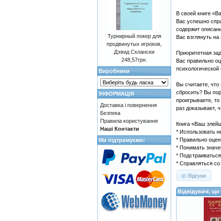
В своей книге «В
Вас успешно спра
содержит описани
Турнирный покер для
Вас взглянуть на 
продвинутых игроков,
Дэвид Склански
Приоритетная зад
248,57грн.
Вас правильно оц
психологической
Виробники
Вы считаете, что
сбросить? Вы пор
ІНФОРМАЦІЯ
проигрываете, то
Доставка і повернення
раз доказывает, 
Безпека
Правила користування
Книга «Ваш злей
Наші Контакти
* Использовать не
* Правильно оцен
Ми підтримуємо:
* Понимать знач
* Подстраиваться
* Справляться со
Відгуки
Відвідувачі, щ