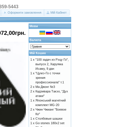
 359-5443
Оформити замовлення
Мій Кабінет
Мови
072,00грн.
Валюта
Мій Кошик
1 x
"100 задач из Рэцу Го",
выпуск 2, Харуяма
Исаму, 9 дан
1 x
"Цумэ-Го с точки
зрения
профессионала" т.1
2 x
Ма Джонг №3
2 x
Кадзивара Такэо, "Дух
атаки"
1 x
Японський магнітний
комплект MG-20
2 x
Чжин Чжианг "Боевое
Ко"
1 x
Столбовые шашки
1 x
Go stones 180x2 set