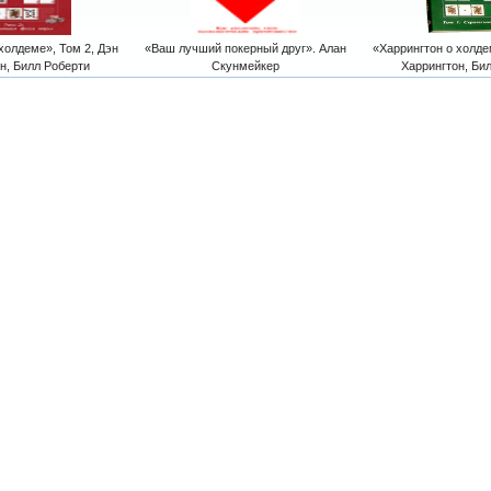
холдеме», Том 2, Дэн
«Ваш лучший покерный друг». Алан
«Харрингтон о холде
н, Билл Роберти
Скунмейкер
Харрингтон, Би