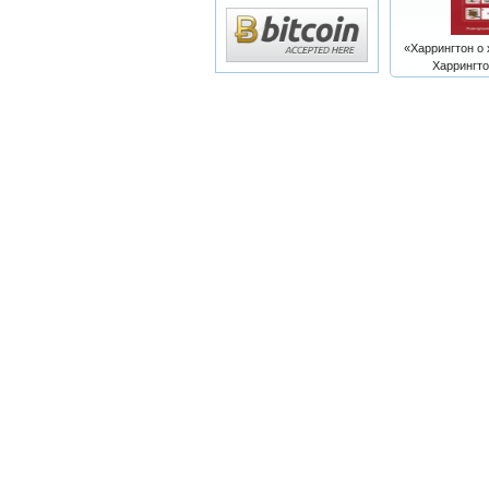
«Харрингтон о 
Харрингто