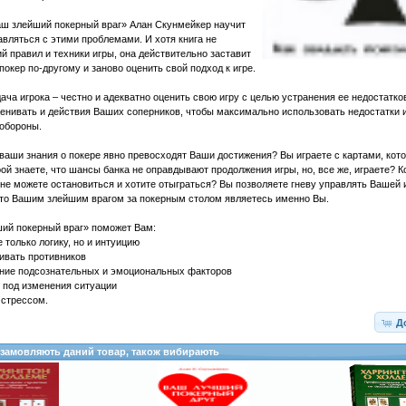
аш злейший покерный враг» Алан Скунмейкер научит
вляться с этими проблемами. И хотя книга не
й правил и техники игры, она действительно заставит
покер по-другому и заново оценить свой подход к игре.
ача игрока – честно и адекватно оценить свою игру с целью устранения ее недостатко
енивать и действия Ваших соперников, чтобы максимально использовать недостатки 
 обороны.
 ваши знания о покере явно превосходят Ваши достижения? Вы играете с картами, кот
ой знаете, что шансы банка не оправдывают продолжения игры, но, все же, играете? К
 не можете остановиться и хотите отыграться? Вы позволяете гневу управлять Вашей 
что Вашим злейшим врагом за покерным столом являетесь именно Вы.
ший покерный враг» поможет Вам:
 только логику, но и интуицию
ивать противников
ение подсознательных и эмоциональных факторов
 под изменения ситуации
 стрессом.
Д
о замовляють даний товар, також вибирають