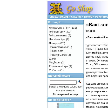
shop.ufgo.org
»
Каталог
»
Покер
»
Poker Bo
Категорії
«Ваш зле
Література з Го->
(131)
[21021]
Го інвентар->
(71)
Го і компьютер
(5)
«Ваш злейший п
Настільні ігри
(6)
Покер
->
(20)
здательство: Сафа
Poker Books
(18)
1005-6 Тираж: 50
Poker sets
Скунмейкер, авто
Playing Cards
(2)
доктор наук, име
Шахи
стажем. Он являе
Ма Джонг
(2)
Trust, GM и многи
Розвиваючі ігри
(2)
по психологии, о
Срібло->
(1)
руководством был
Швидкий пошук
для ведущих пери
Одна из его посл
Введіть ключове слово для
рассказывает, ка
пошука товара.
контролировать с
Розширений пошук
что зачастую одн
не менее важно п
Що новенького?
достаточно знани
массой психолог