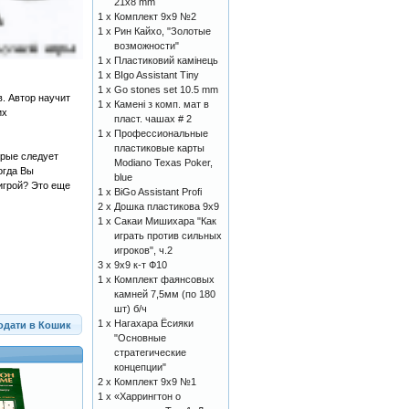
21x8 mm
1 x
Комплект 9х9 №2
1 x
Рин Кайхо, "Золотые
возможности"
1 x
Пластиковий камінець
1 x
BIgo Assistant Tiny
1 x
Go stones set 10.5 mm
в. Автор научит
1 x
Камені з комп. мат в
их
пласт. чашах # 2
1 x
Профессиональные
пластиковые карты
орые следует
Modiano Texas Poker,
огда Вы
blue
игрой? Это еще
1 x
BiGo Assistant Profi
2 x
Дошка пластикова 9x9
1 x
Сакаи Мишихара "Как
играть против сильных
игроков", ч.2
3 x
9х9 к-т Ф10
1 x
Комплект фаянсовых
камней 7,5мм (по 180
шт) б/ч
1 x
Нагахара Ёсияки
одати в Кошик
"Основные
стратегические
концепции"
2 x
Комплект 9х9 №1
1 x
«Харрингтон о