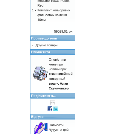
Modiano Texas Poker,
Red
1 x
Комплект кольорових
фаянсових каменів
10мм
59029,01грн.
Производитель
-
Другие товари
Оповістити
Оповістити
мене про
новини про:
«Ваш злейший
покерный
враг». Алан
Скунмейкер
Поділитися в...
Відгуки
Написати
Відгук на цей