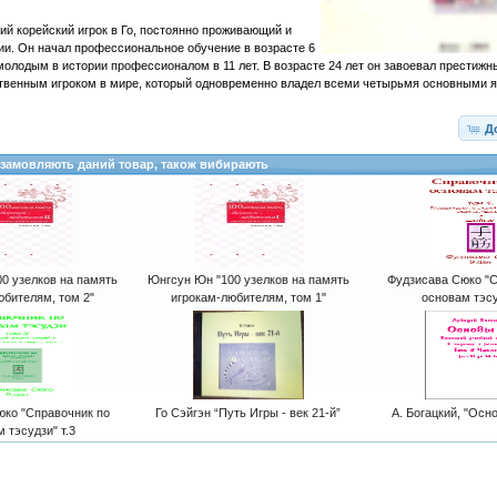
ий корейский игрок в Го, постоянно проживающий и
и. Он начал профессиональное обучение в возрасте 6
молодым в истории профессионалом в 11 лет. В возрасте 24 лет он завоевал престижн
ственным игроком в мире, который одновременно владел всеми четырьмя основными 
Д
о замовляють даний товар, також вибирають
0 узелков на память
Юнгсун Юн "100 узелков на память
Фудзисава Сюко "С
юбителям, том 2"
игрокам-любителям, том 1"
основам тэсу
юко "Справочник по
Го Сэйгэн “Путь Игры - век 21-й”
А. Богацкий, "Основ
 тэсудзи" т.3