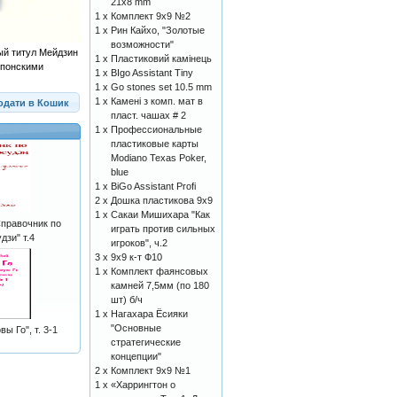
21x8 mm
1 x
Комплект 9х9 №2
1 x
Рин Кайхо, "Золотые
возможности"
ый титул Мейдзин
1 x
Пластиковий камінець
японскими
1 x
BIgo Assistant Tiny
1 x
Go stones set 10.5 mm
1 x
Камені з комп. мат в
одати в Кошик
пласт. чашах # 2
1 x
Профессиональные
пластиковые карты
Modiano Texas Poker,
blue
1 x
BiGo Assistant Profi
2 x
Дошка пластикова 9x9
1 x
Сакаи Мишихара "Как
правочник по
играть против сильных
дзи" т.4
игроков", ч.2
3 x
9х9 к-т Ф10
1 x
Комплект фаянсовых
камней 7,5мм (по 180
шт) б/ч
1 x
Нагахара Ёсияки
"Основные
ы Го", т. 3-1
стратегические
концепции"
2 x
Комплект 9х9 №1
1 x
«Харрингтон о