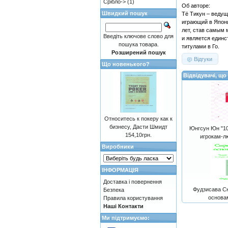
Срібло->
(1)
Об авторе:
Швидкий пошук
Тё Тикун – ведущ
играющий в Япони
лет, став самым 
Введіть ключове слово для
и является един
пошука товара.
титулами в Го.
Розширений пошук
Відгуки
Що новенького?
Відвідувачі, щ
Относитесь к покеру как к
бизнесу, Дасти Шмидт
Юнгсун Юн "10
154,10грн.
игрокам-л
Виробники
ІНФОРМАЦІЯ
Доставка і повернення
Фудзисава С
Безпека
основам
Правила користування
Наші Контакти
Ми підтримуємо: