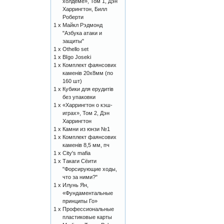
холдеме», Том 1, Дэн
Харрингтон, Билл
Роберти
1 x
Майкл Рэдмонд
"Азбука атаки и
защиты"
1 x
Othello set
1 x
BIgo Joseki
1 x
Комплект фаянсових
каменів 20х8мм (по
160 шт)
1 x
Кубики для ерудитів
без упаковки
1 x
«Харрингтон о кэш-
играх», Том 2, Дэн
Харрингтон
1 x
Камни из юнзи №1
1 x
Комплект фаянсових
каменів 8,5 мм, пч
1 x
City's mafia
1 x
Такаги Сёити
"Форсирующие ходы,
что за ними?"
1 x
Илунь Ян,
«Фундаментальные
принципы Го»
1 x
Профессиональные
пластиковые карты