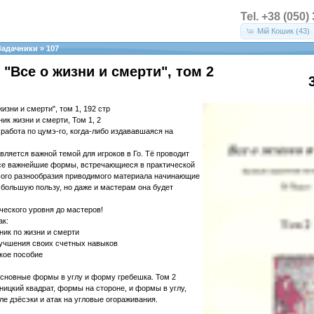
Tel. +38 (050)
Мій Кошик (43)
Задачники
»
107
, "Все о жизни и смерти", том 2
жизни и смерти", том 1, 192 стр
ик жизни и смерти, Том 1, 2
работа по цумэ-го, когда-либо издававшаяся на
вляется важной темой для игроков в Го. Тё проводит
все важнейшие формы, встречающиеся в практической
ьшого разнообразия приводимого материала начинающие
и большую пользу, но даже и мастерам она будет
ческого уровня до мастеров!
ак:
ник по жизни и смерти
лучшения своих счетных навыков
кое пособие
основные формы в углу и форму гребешка. Том 2
ницкий квадрат, формы на стороне, и формы в углу,
е дзёсэки и атак на угловые огораживания.