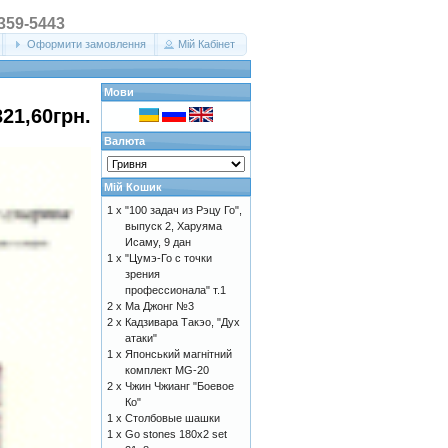
 359-5443
Оформити замовлення
Мій Кабінет
Мови
321,60грн.
Валюта
Мій Кошик
1 x
"100 задач из Рэцу Го",
выпуск 2, Харуяма
Исаму, 9 дан
1 x
"Цумэ-Го с точки
зрения
профессионала" т.1
2 x
Ма Джонг №3
2 x
Кадзивара Такэо, "Дух
атаки"
1 x
Японський магнітний
комплект MG-20
2 x
Чжин Чжианг "Боевое
Ко"
1 x
Столбовые шашки
1 x
Go stones 180x2 set