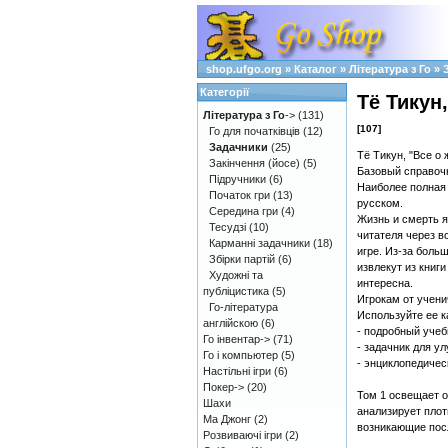
shop.ufgo.org
»
Каталог
»
Література з Го
»
Категорії
Тё Тикун
Література з Го
->
(131)
[107]
Го для початківців
(12)
Задачники
(25)
Тё Тикун, "Все о 
Закінчення (йосе)
(5)
Базовый справочн
Підручники
(6)
Наиболее полная 
Початок гри
(13)
русском.
Середина гри
(4)
Жизнь и смерть я
Тесудзі
(10)
читателя через 
Карманні задачники
(18)
игре. Из-за бол
Збірки партій
(6)
извлекут из книг
Художні та
интересна.
публіцистика
(5)
Игрокам от учени
Го-література
Используйте ее к
англійскою
(6)
- подробный учеб
Го інвентар->
(71)
- задачник для у
Го і компьютер
(5)
- энциклопедичес
Настільні ігри
(6)
Покер->
(20)
Том 1 освещает 
Шахи
анализирует плот
Ма Джонг
(2)
возникающие посл
Розвиваючі ігри
(2)