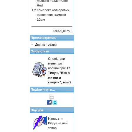
Modiano Texas Poker,
Red
1 x
Комплект кольорових
фаянсових каменів
10мм
59029,01грн.
Производитель
-
Другие товари
Оповістити
Оповістити
мене про
новини про:
Тё
Тикун, "Все о
жизни и
смерти", том 2
Поділитися в...
Відгуки
Написати
Відгук на цей
товар!