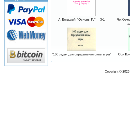
А. Богацкий, "Основы Го", т. 3-1
Чо Хю-ео
жи
"100 задач для определения силы игры"
Ооя Кои
Copyright © 202