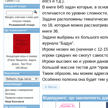
йосэ и т.д.).
Срібло->
(1)
В книге 645 задач которые, в осно
Швидкий пошук
отличаются по уровню сложности
Введіть ключове слово для
Задачи расположены тематическ
пошука товара.
по 18, которые можно рассматрива
Розширений пошук
книге 36.
Що новенького?
Задачи выбраны из большого коли
журнала “Бадук”.
Игроки низких кю (начиная с 12-1
игроки средних кю смогут самост
Концепция игры в покере
(Poker Blueprint). Аарон
Игроки высоких кю и уровня данов
Дэвис, Три Нгуе
большой массив тестов для “пров
180,90грн.
Таким образом, мы можем адресова
Виробники
Особенно полезна она будет тем у 
ІНФОРМАЦІЯ
Відгуки
Доставка і повернення
Безпека
Відвідувачі, що замовляють да
Правила користування
Наші Контакти
Ми підтримуємо: