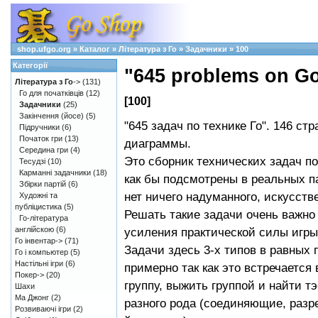
shop.ufgo.org
»
Каталог
»
Література з Го
»
Задачники
»
100
Категорії
"645 problems on Go
Література з Го
->
(131)
Го для початківців
(12)
[100]
Задачники
(25)
Закінчення (йосе)
(5)
"645 задач по технике Го". 146 стр
Підручники
(6)
Початок гри
(13)
диаграммы.
Середина гри
(4)
Это сборник технических задач по
Тесудзі
(10)
Карманні задачники
(18)
как бы подсмотрены в реальных п
Збірки партій
(6)
нет ничего надуманного, искусств
Художні та
публіцистика
(5)
Решать такие задачи очень важно
Го-література
англійскою
(6)
усиления практической силы игры 
Го інвентар->
(71)
Задачи здесь 3-х типов в равных 
Го і компьютер
(5)
Настільні ігри
(6)
примерно так как это встречается 
Покер->
(20)
группу, выжить группой и найти т
Шахи
Ма Джонг
(2)
разного рода (соединяющие, раз
Розвиваючі ігри
(2)