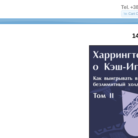
Tel. +3
Cart C
1