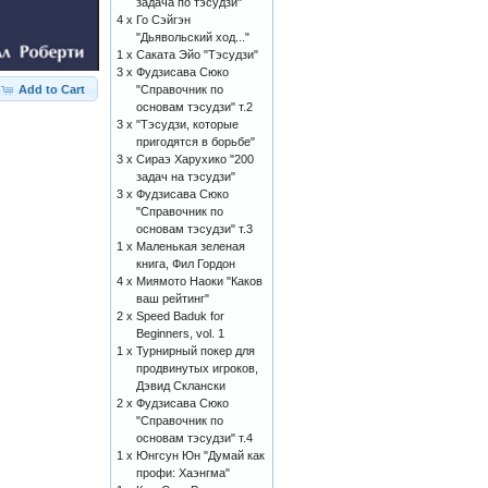
задача по тэсудзи"
4 x
Го Сэйгэн
"Дьявольский ход..."
1 x
Саката Эйо "Тэсудзи"
3 x
Фудзисава Сюко
Add to Cart
"Справочник по
основам тэсудзи" т.2
3 x
"Тэсудзи, которые
пригодятся в борьбе"
3 x
Сираэ Харухико "200
задач на тэсудзи"
3 x
Фудзисава Сюко
"Справочник по
основам тэсудзи" т.3
1 x
Маленькая зеленая
книга, Фил Гордон
4 x
Миямото Наоки "Каков
ваш рейтинг"
2 x
Speed Baduk for
Beginners, vol. 1
1 x
Турнирный покер для
продвинутых игроков,
Дэвид Склански
2 x
Фудзисава Сюко
"Справочник по
основам тэсудзи" т.4
1 x
Юнгсун Юн "Думай как
профи: Хаэнгма"