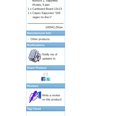
выпуск 2, Харуяма
Исаму, 9 дан
1 x
Cartboard Board 13x13
1 x
Сираэ Харухико "200
задач по йосэ"
100942,20грн.
Manufacturer Info
-
Other products
Notifications
Notify me of
updates to
Share Product
Reviews
Write a review
on this product!
Tag Cloud