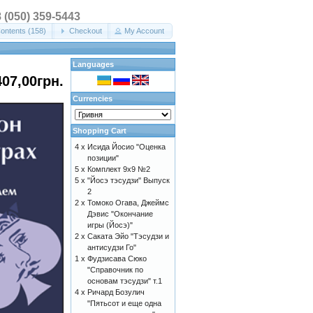
8 (050) 359-5443
ontents (158)
Checkout
My Account
Languages
407,00грн.
Currencies
Shopping Cart
4 x
Исида Йосио "Оценка
позиции"
5 x
Комплект 9х9 №2
5 x
"Йосэ тэсудзи" Выпуск
2
2 x
Томоко Огава, Джеймс
Дэвис "Окончание
игры (Йосэ)"
2 x
Саката Эйо "Тэсудзи и
антисудзи Го"
1 x
Фудзисава Сюко
"Справочник по
основам тэсудзи" т.1
4 x
Ричард Бозулич
"Пятьсот и еще одна