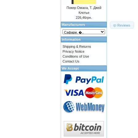
Покер Омаха, Т. Джей
Клотье
226,46грн.
Manufacturers
Reviews
Information
Shipping & Returns
Privacy Notice
Conditions of Use
Contact Us
We Accept