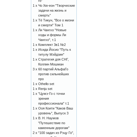
го"
1 x
Чо Хю-еон "Творческие
задачи на жизнь и
смерть"
1 x
Тё Тикун, "Все о жизни
и смерти" Том 1
1 x
Ли Чангхо "Новые
ходы и формы Ли
Чангхо", т.1
1 x
Комплект 3в1 №2
1 x
Исида Йосио "Путь к
титулу Мэйдзин"
1 x
Стратегия для СНГ,
Коллин Мошман
3 x
60 партий АльфаГо
против сильнейших
про
1 x
Othello set
1 x
Renju set
1 x
"Цумэ-Го с точки
зрения
профессионала" т.1
1 x
Ооя Коити "Каков Ваш
уровень", Выпуск 3
1 x
В. Н. Наумов
"Путешествие по
каменным дорогам"
2 x
"100 задач из Рэцу Го",