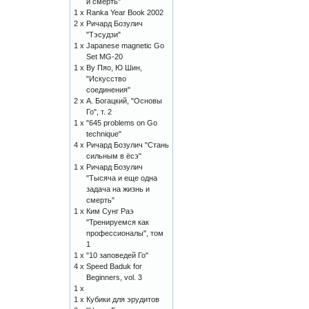
и смерть"
1 x
Ranka Year Book 2002
2 x
Ричард Бозулич
"Тэсудзи"
1 x
Japanese magnetic Go
Set MG-20
1 x
Ву Пяо, Ю Шин,
"Искусство
соединения"
2 x
А. Богацкий, "Основы
Го", т. 2
1 x
"645 problems on Go
technique"
4 x
Ричард Бозулич "Стань
сильным в ёсэ"
1 x
Ричард Бозулич
"Тысяча и еще одна
задача на жизнь и
смерть"
1 x
Ким Сунг Раэ
"Тренируемся как
профессионалы", том
1
1 x
"10 заповедей Го"
4 x
Speed Baduk for
Beginners, vol. 3
1 x
1 x
Кубики для эрудитов