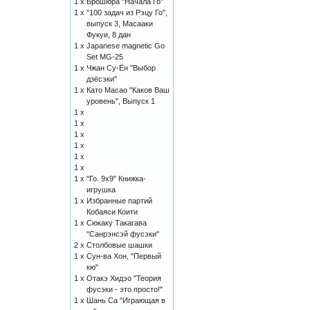
1 x
Брошюра "Начала Го"
1 x
"100 задач из Рэцу Го",
выпуск 3, Масааки
Фукуи, 8 дан
1 x
Japanese magnetic Go
Set MG-25
1 x
Чжан Су-Ён "Выбор
дзёсэки"
1 x
Като Масао "Каков Ваш
уровень", Выпуск 1
1 x
1 x
1 x
1 x
1 x
1 x
1 x
"Го. 9х9" Книжка-
игрушка
1 x
Избранные партий
Кобаяси Коити
1 x
Сюкаку Такагава
"Санрэнсэй фусэки"
2 x
Столбовые шашки
1 x
Сун-ва Хон, "Первый
кю"
1 x
Отакэ Хидэо "Теория
фусэки - это просто!"
1 x
Шань Са "Играющая в