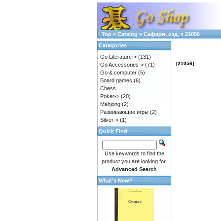
Top
»
Catalog
»
Сафари, изд.
»
21056
Categories
Go Literature->
(131)
[21056]
Go Accessories->
(71)
Go & computer
(5)
Board games
(6)
Chess
Poker->
(20)
Mahjong
(2)
Развивающие игры
(2)
Silver->
(1)
Quick Find
Use keywords to find the
product you are looking for.
Advanced Search
What's New?