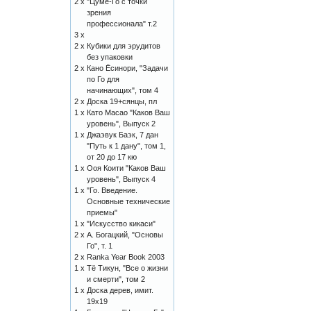
2 x
"Цуме-Го с точки
зрения
профессионала" т.2
3 x
2 x
Кубики для эрудитов
без упаковки
2 x
Кано Ёсинори, "Задачи
по Го для
начинающих", том 4
2 x
Доска 19+сянцы, пл
1 x
Като Масао "Каков Ваш
уровень", Выпуск 2
1 x
Джаэвук Баэк, 7 дан
"Путь к 1 дану", том 1,
от 20 до 17 кю
1 x
Ооя Коити "Каков Ваш
уровень", Выпуск 4
1 x
"Го. Введение.
Основные технические
приемы"
1 x
"Искусство кикаси"
2 x
А. Богацкий, "Основы
Го", т. 1
2 x
Ranka Year Book 2003
1 x
Тё Тикун, "Все о жизни
и смерти", том 2
1 x
Доска дерев, имит.
19х19