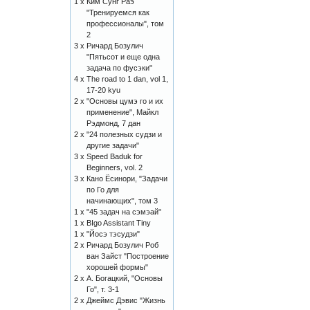
1 x
Ким Сунг Раэ
"Тренируемся как
профессионалы", том
2
3 x
Ричард Бозулич
"Пятьсот и еще одна
задача по фусэки"
4 x
The road to 1 dan, vol 1,
17-20 kyu
2 x
"Основы цумэ го и их
применение", Майкл
Рэдмонд, 7 дан
2 x
"24 полезных судзи и
другие задачи"
3 x
Speed Baduk for
Beginners, vol. 2
3 x
Кано Ёсинори, "Задачи
по Го для
начинающих", том 3
1 x
"45 задач на сэмэай"
1 x
BIgo Assistant Tiny
1 x
"Йосэ тэсудзи"
2 x
Ричард Бозулич Роб
ван Зайст "Построение
хорошей формы"
2 x
А. Богацкий, "Основы
Го", т. 3-1
2 x
Джеймс Дэвис "Жизнь