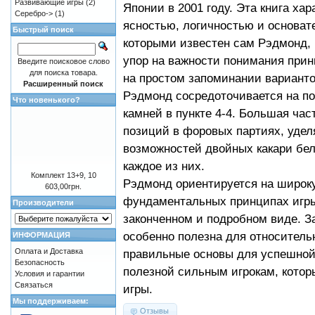
Развивающие игры
(2)
Японии в 2001 году. Эта книга хар
Серебро->
(1)
ясностью, логичностью и основат
Быстрый поиск
которыми известен сам Рэдмонд, 
упор на важности понимания прин
Введите поисковое слово
для поиска товара.
на простом запоминании варианто
Расширенный поиск
Рэдмонд сосредоточивается на по
Что новенького?
камней в пункте 4-4. Большая час
позиций в форовых партиях, уде
возможностей двойных какари бел
каждое из них.
Комплект 13+9, 10
Рэдмонд ориентируется на широк
603,00грн.
фундаментальных принципах игры,
Производители
законченном и подробном виде. За
особенно полезна для относительн
ИНФОРМАЦИЯ
Оплата и Доставка
правильные основы для успешной с
Безопасность
полезной сильным игрокам, кото
Условия и гарантии
Связаться
игры.
Мы поддерживаем:
Отзывы