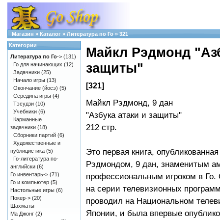
Магазин
»
Каталог
»
Литература по Го
»
321
Категории
Майкл Рэдмонд "Азб
Литература по Го
->
(131)
защиты"
Го для начинающих
(12)
Задачники
(25)
Начало игры
(13)
[321]
Окончание (йосэ)
(5)
Середина игры
(4)
Майкл Рэдмонд, 9 дан
Тэсудзи
(10)
Учебники
(6)
"Азбука атаки и защиты"
Карманные
212 стр.
задачники
(18)
Сборники партий
(6)
Художественные и
Это первая книга, опубликованна
публицистика
(5)
Го-литература по-
Рэдмондом, 9 дан, знаменитым а
английски
(6)
Го инвентарь->
(71)
профессиональным игроком в Го. 
Го и компьютер
(5)
на серии телевизионных программ
Настольные игры
(6)
Покер->
(20)
проводил на Национальном телев
Шахматы
Японии, и была впервые опублико
Ма Джонг
(2)