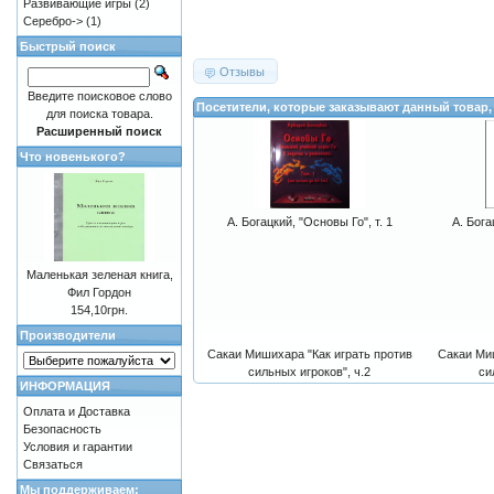
Развивающие игры
(2)
Серебро->
(1)
Быстрый поиск
Отзывы
Введите поисковое слово
Посетители, которые заказывают данный товар,
для поиска товара.
Расширенный поиск
Что новенького?
А. Богацкий, "Основы Го", т. 1
А. Бога
Маленькая зеленая книга,
Фил Гордон
154,10грн.
Производители
Сакаи Мишихара "Как играть против
Сакаи Миш
сильных игроков", ч.2
си
ИНФОРМАЦИЯ
Оплата и Доставка
Безопасность
Условия и гарантии
Связаться
Мы поддерживаем: