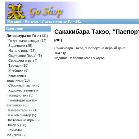
Магазин
»
Каталог
»
Литература по Го
»
281
Категории
Сакакибара Такэо, "Паспор
Литература по Го
->
(131)
[281]
Го для начинающих
(12)
Задачники
(25)
Сакакибара Такэо, "Паспорт на первый дан"
Начало игры
(13)
164 стр.
Окончание (йосэ)
(5)
Издание Челябинского Го клуба
Середина игры
(4)
Тэсудзи
(10)
Учебники
(6)
Карманные
задачники
(18)
Сборники партий
(6)
Художественные и
публицистика
(5)
Го-литература по-
английски
(6)
Го инвентарь->
(71)
Го и компьютер
(5)
Настольные игры
(6)
Покер->
(20)
Шахматы
Ма Джонг
(2)