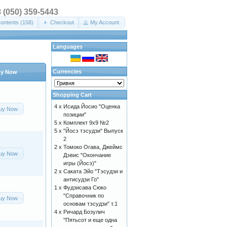
8 (050) 359-5443
ontents (158)
Checkout
My Account
Languages
Currencies
y Now
Shopping Cart
4 x
Исида Йосио "Оценка
uy Now
позиции"
5 x
Комплект 9х9 №2
5 x
"Йосэ тэсудзи" Выпуск
2
2 x
Томоко Огава, Джеймс
uy Now
Дэвис "Окончание
игры (Йосэ)"
2 x
Саката Эйо "Тэсудзи и
антисудзи Го"
1 x
Фудзисава Сюко
"Справочник по
uy Now
основам тэсудзи" т.1
4 x
Ричард Бозулич
"Пятьсот и еще одна