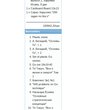
выпуск 2, Харуяма
Исаму, 9 дан
1 x
Cartboard Board 13x13
1 x
Сираэ Харухико "200
задач по йосэ"
100942,20грн.
Bestsellers
Plastic stone
А. Богацкий, "Основы
Го", т. 1
А. Богацкий, "Основы
Го", т. 2
Set of plastic Go
stones
Go set 19x19 #2
Тё Тикун, "Все о
жизни и смерти" Том
1
Комплект 3в1 №1
"645 problems on Go
technique"
Нагахара Ёсияки
"Основные
стратегические
концепции"
Тё Тикун, "Все о