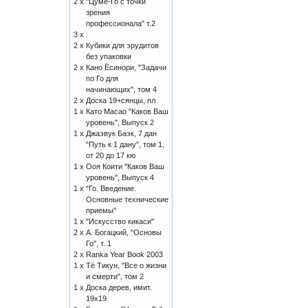
2 x
"Цуме-Го с точки
зрения
профессионала" т.2
3 x
2 x
Кубики для эрудитов
без упаковки
2 x
Кано Ёсинори, "Задачи
по Го для
начинающих", том 4
2 x
Доска 19+сянцы, пл
1 x
Като Масао "Каков Ваш
уровень", Выпуск 2
1 x
Джаэвук Баэк, 7 дан
"Путь к 1 дану", том 1,
от 20 до 17 кю
1 x
Ооя Коити "Каков Ваш
уровень", Выпуск 4
1 x
"Го. Введение.
Основные технические
приемы"
1 x
"Искусство кикаси"
2 x
А. Богацкий, "Основы
Го", т. 1
2 x
Ranka Year Book 2003
1 x
Тё Тикун, "Все о жизни
и смерти", том 2
1 x
Доска дерев, имит.
19х19