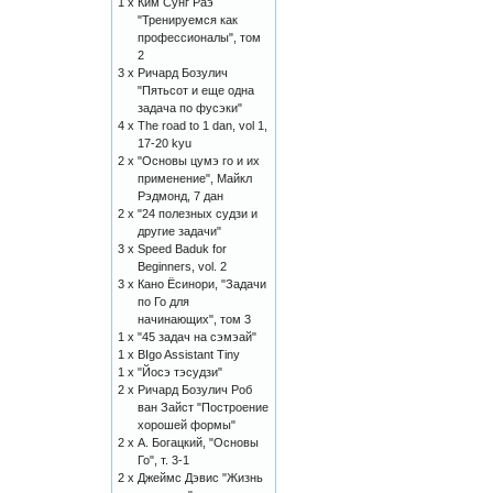
1 x
Ким Сунг Раэ
"Тренируемся как
профессионалы", том
2
3 x
Ричард Бозулич
"Пятьсот и еще одна
задача по фусэки"
4 x
The road to 1 dan, vol 1,
17-20 kyu
2 x
"Основы цумэ го и их
применение", Майкл
Рэдмонд, 7 дан
2 x
"24 полезных судзи и
другие задачи"
3 x
Speed Baduk for
Beginners, vol. 2
3 x
Кано Ёсинори, "Задачи
по Го для
начинающих", том 3
1 x
"45 задач на сэмэай"
1 x
BIgo Assistant Tiny
1 x
"Йосэ тэсудзи"
2 x
Ричард Бозулич Роб
ван Зайст "Построение
хорошей формы"
2 x
А. Богацкий, "Основы
Го", т. 3-1
2 x
Джеймс Дэвис "Жизнь