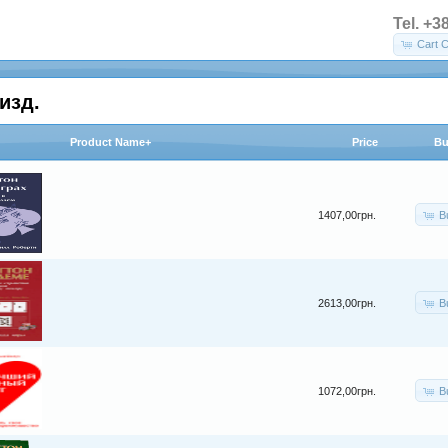
Tel. +3
Cart C
изд.
Product Name+
Price
Bu
B
1407,00грн.
B
2613,00грн.
B
1072,00грн.