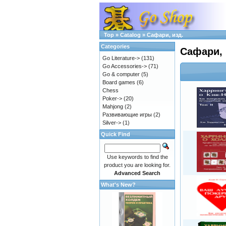
Top
»
Catalog
»
Сафари, изд.
Categories
Сафари, 
Go Literature->
(131)
Go Accessories->
(71)
Go & computer
(5)
Board games
(6)
Chess
Poker->
(20)
Mahjong
(2)
Развивающие игры
(2)
Silver->
(1)
Quick Find
Use keywords to find the
product you are looking for.
Advanced Search
What's New?