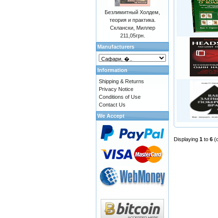
Безлимитный Холдем,
теория и практика.
Склански, Миллер
211,05грн.
Manufacturers
Information
Shipping & Returns
Privacy Notice
Conditions of Use
Contact Us
We Accept
Displaying
1
to
6
(