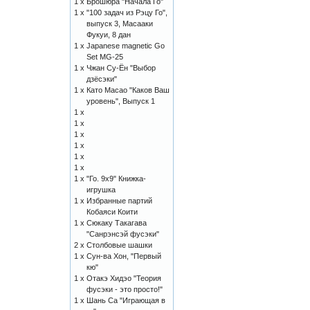
1 x
Брошюра "Начала Го"
1 x
"100 задач из Рэцу Го",
выпуск 3, Масааки
Фукуи, 8 дан
1 x
Japanese magnetic Go
Set MG-25
1 x
Чжан Су-Ён "Выбор
дзёсэки"
1 x
Като Масао "Каков Ваш
уровень", Выпуск 1
1 x
1 x
1 x
1 x
1 x
1 x
1 x
"Го. 9х9" Книжка-
игрушка
1 x
Избранные партий
Кобаяси Коити
1 x
Сюкаку Такагава
"Санрэнсэй фусэки"
2 x
Столбовые шашки
1 x
Сун-ва Хон, "Первый
кю"
1 x
Отакэ Хидэо "Теория
фусэки - это просто!"
1 x
Шань Са "Играющая в