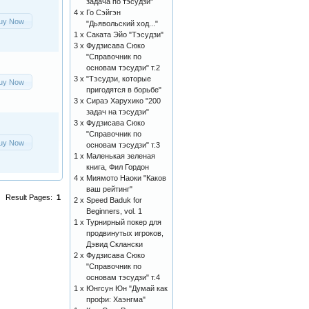
задача по тэсудзи"
4 x
Го Сэйгэн
uy Now
"Дьявольский ход..."
1 x
Саката Эйо "Тэсудзи"
3 x
Фудзисава Сюко
"Справочник по
основам тэсудзи" т.2
3 x
"Тэсудзи, которые
uy Now
пригодятся в борьбе"
3 x
Сираэ Харухико "200
задач на тэсудзи"
3 x
Фудзисава Сюко
"Справочник по
uy Now
основам тэсудзи" т.3
1 x
Маленькая зеленая
книга, Фил Гордон
4 x
Миямото Наоки "Каков
ваш рейтинг"
Result Pages:
1
2 x
Speed Baduk for
Beginners, vol. 1
1 x
Турнирный покер для
продвинутых игроков,
Дэвид Склански
2 x
Фудзисава Сюко
"Справочник по
основам тэсудзи" т.4
1 x
Юнгсун Юн "Думай как
профи: Хаэнгма"