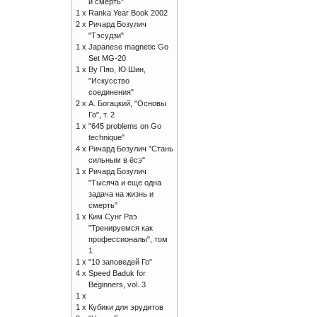
и смерть"
1 x
Ranka Year Book 2002
2 x
Ричард Бозулич
"Тэсудзи"
1 x
Japanese magnetic Go
Set MG-20
1 x
Ву Пяо, Ю Шин,
"Искусство
соединения"
2 x
А. Богацкий, "Основы
Го", т. 2
1 x
"645 problems on Go
technique"
4 x
Ричард Бозулич "Стань
сильным в ёсэ"
1 x
Ричард Бозулич
"Тысяча и еще одна
задача на жизнь и
смерть"
1 x
Ким Сунг Раэ
"Тренируемся как
профессионалы", том
1
1 x
"10 заповедей Го"
4 x
Speed Baduk for
Beginners, vol. 3
1 x
1 x
Кубики для эрудитов