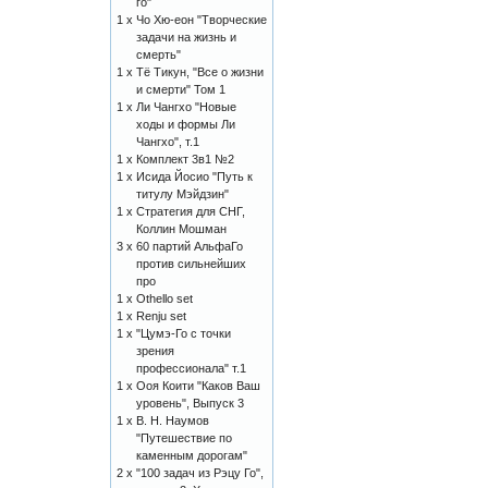
го"
1 x
Чо Хю-еон "Творческие
задачи на жизнь и
смерть"
1 x
Тё Тикун, "Все о жизни
и смерти" Том 1
1 x
Ли Чангхо "Новые
ходы и формы Ли
Чангхо", т.1
1 x
Комплект 3в1 №2
1 x
Исида Йосио "Путь к
титулу Мэйдзин"
1 x
Стратегия для СНГ,
Коллин Мошман
3 x
60 партий АльфаГо
против сильнейших
про
1 x
Othello set
1 x
Renju set
1 x
"Цумэ-Го с точки
зрения
профессионала" т.1
1 x
Ооя Коити "Каков Ваш
уровень", Выпуск 3
1 x
В. Н. Наумов
"Путешествие по
каменным дорогам"
2 x
"100 задач из Рэцу Го",