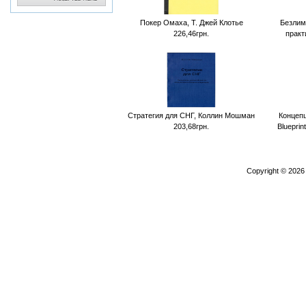
Покер Омаха, Т. Джей Клотье
Безлим
226,46грн.
практ
Стратегия для СНГ, Коллин Мошман
Концепц
203,68грн.
Blueprin
Copyright © 202