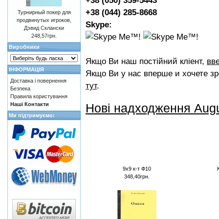
+38 (050) 359-5443
+38 (044) 285-8668
Турнирный покер для
продвинутых игроков,
Skype:
Дэвид Склански
248,57грн.
Виробники
Якщо Ви наш постійний кліент,
вве
ІНФОРМАЦІЯ
Якщо Ви у нас вперше и хочете зр
Доставка і повернення
тут
.
Безпека
Правила користування
Новi надходження Aug
Наші Контакти
Ми підтримуємо:
9х9 к-т Ф10
348,40грн.