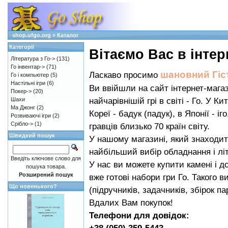
shop.ufgo.org
»
Каталог
Категорії
Вiтаємо Вас в iнтер
Література з Го->
(131)
Го інвентар->
(71)
шановний Гіс
Ласкаво просимо
Го і компьютер
(5)
Настільні ігри
(6)
Ви ввійшли на сайт інтернет-мага
Покер->
(20)
найчарівнішій грі в світі - Го. У К
Шахи
Ма Джонг
(2)
Кореї - бадук (падук), в Японії - 
Розвиваючі ігри
(2)
Срібло->
(1)
гравців близько 70 країн світу.
Швидкий пошук
У нашому магазині, який знаходить
найбільший вибір обладнання і літ
Введіть ключове слово для
У нас ви можете купити камені і д
пошука товара.
Розширений пошук
вже готові набори гри Го. Такого 
Що новенького?
(підручників, задачників, збірок па
Вдалих Вам покупок!
Телефони для довідок: