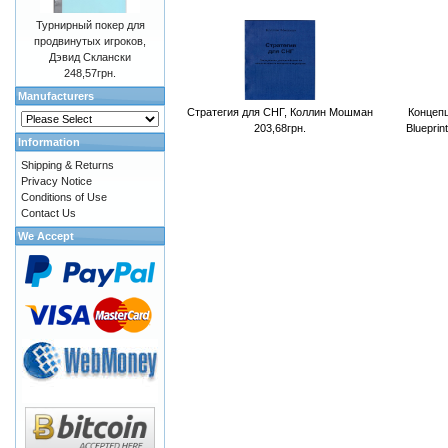
Турнирный покер для
продвинутых игроков,
Дэвид Склански
248,57грн.
Manufacturers
Стратегия для СНГ, Коллин Мошман
Концепц
203,68грн.
Blueprin
Information
Shipping & Returns
Privacy Notice
Conditions of Use
Contact Us
We Accept