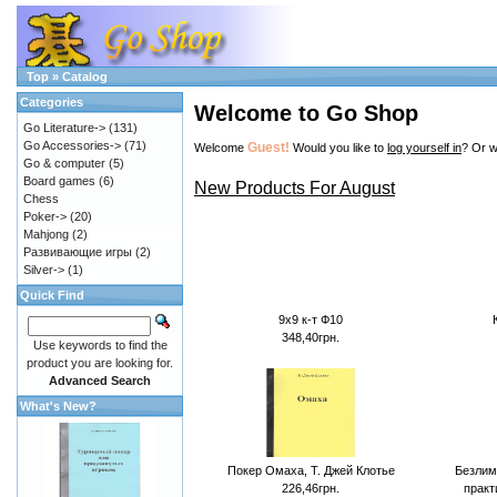
Top
»
Catalog
Categories
Welcome to Go Shop
Go Literature->
(131)
Go Accessories->
(71)
Guest!
Welcome
Would you like to
log yourself in
? Or w
Go & computer
(5)
Board games
(6)
New Products For August
Chess
Poker->
(20)
Mahjong
(2)
Развивающие игры
(2)
Silver->
(1)
Quick Find
9х9 к-т Ф10
348,40грн.
Use keywords to find the
product you are looking for.
Advanced Search
What's New?
Покер Омаха, Т. Джей Клотье
Безлим
226,46грн.
практ