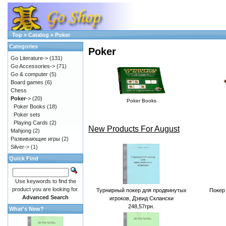
Top
»
Catalog
»
Poker
Categories
Poker
Go Literature->
(131)
Go Accessories->
(71)
Go & computer
(5)
Board games
(6)
Chess
Poker
->
(20)
Poker Books
Poker Books
(18)
Poker sets
Playing Cards
(2)
New Products For August
Mahjong
(2)
Развивающие игры
(2)
Silver->
(1)
Quick Find
Use keywords to find the
product you are looking for.
Турнирный покер для продвинутых
Покер
Advanced Search
игроков, Дэвид Склански
248,57грн.
What's New?