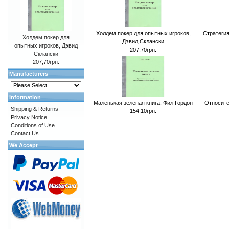
Холдем покер для опытных игроков,
Стратеги
Холдем покер для
Дэвид Склански
опытных игроков, Дэвид
207,70грн.
Склански
207,70грн.
Manufacturers
Information
Маленькая зеленая книга, Фил Гордон
Относитес
Shipping & Returns
154,10грн.
Privacy Notice
Conditions of Use
Contact Us
We Accept