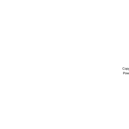
Copy
Pow