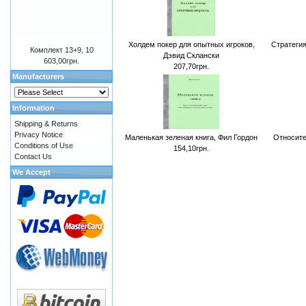
Холдем покер для опытных игроков,
Стратеги
Комплект 13+9, 10
Дэвид Склански
603,00грн.
207,70грн.
Manufacturers
Information
Shipping & Returns
Privacy Notice
Маленькая зеленая книга, Фил Гордон
Относитес
Conditions of Use
154,10грн.
Contact Us
We Accept