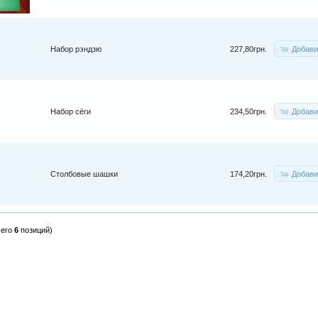
Добави
Набор рэндзю
227,80грн.
Добави
Набор сёги
234,50грн.
Добави
Столбовые шашки
174,20грн.
сего
6
позиций)