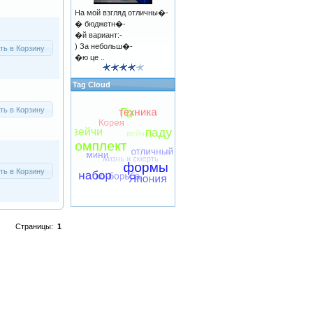
На мой взгляд отличны�-
� бюджетн�-
�й вариант:-
) За небольш�-
ть в Корзину
�ю це ..
Tag Cloud
ть в Корзину
ть в Корзину
Страницы:
1