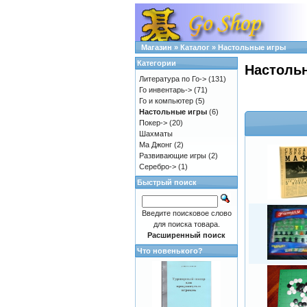
Магазин
»
Каталог
»
Настольные игры
Категории
Настоль
Литература по Го->
(131)
Го инвентарь->
(71)
Го и компьютер
(5)
Настольные игры
(6)
Покер->
(20)
Шахматы
Ма Джонг
(2)
Развивающие игры
(2)
Серебро->
(1)
Быстрый поиск
Введите поисковое слово
для поиска товара.
Расширенный поиск
Что новенького?