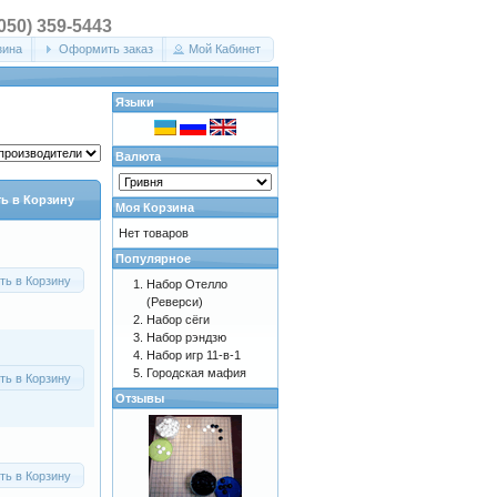
(050) 359-5443
зина
Оформить заказ
Мой Кабинет
Языки
Валюта
ь в Корзину
Моя Корзина
Нет товаров
Популярное
ть в Корзину
Набор Отелло
(Реверси)
Набор сёги
Набор рэндзю
Набор игр 11-в-1
Городская мафия
ть в Корзину
Отзывы
ть в Корзину