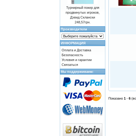
Турнирный покер для
продвинутых игроков,
Дэвид Склански
248,57грн.
Производители
ИНФОРМАЦИЯ
Оплата и Доставка
Безопасность
Условия и гарантии
Связаться
Мы поддерживаем:
Показано
1
-
6
(в