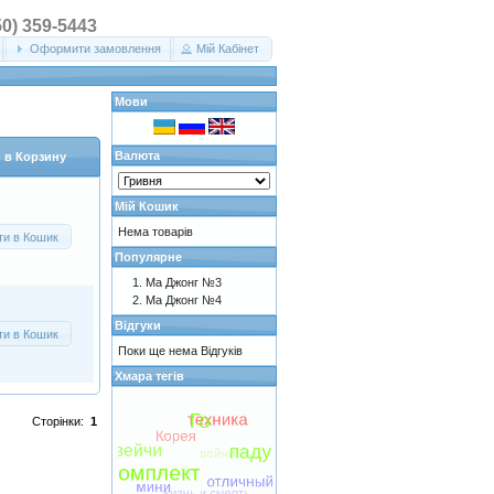
50) 359-5443
Оформити замовлення
Мій Кабінет
Мови
Валюта
 в Корзину
Мій Кошик
Нема товарів
ти в Кошик
Популярне
Ма Джонг №3
Ма Джонг №4
Відгуки
ти в Кошик
Поки ще нема Відгуків
Хмара тегів
Сторінки:
1