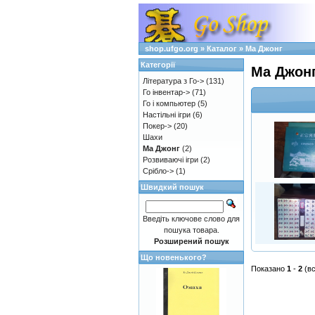
shop.ufgo.org
»
Каталог
»
Ма Джонг
Категорії
Ма Джон
Література з Го->
(131)
Го інвентар->
(71)
Го і компьютер
(5)
Настільні ігри
(6)
Покер->
(20)
Шахи
Ма Джонг
(2)
Розвиваючі ігри
(2)
Срібло->
(1)
Швидкий пошук
Введіть ключове слово для
пошука товара.
Розширений пошук
Що новенького?
Показано
1
-
2
(в