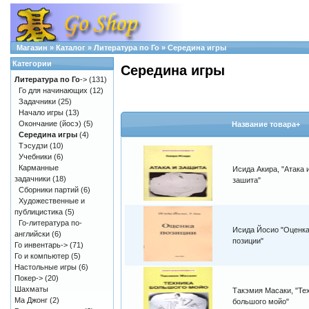
Магазин
»
Каталог
»
Литература по Го
»
Середина игры
Категории
Середина игры
Литература по Го
->
(131)
Го для начинающих
(12)
Задачники
(25)
Начало игры
(13)
Окончание (йосэ)
(5)
Название товара+
Середина игры
(4)
Тэсудзи
(10)
Учебники
(6)
Карманные
Исида Акира, "Атака 
задачники
(18)
зашита"
Сборники партий
(6)
Художественные и
публицистика
(5)
Го-литература по-
Исида Йосио "Оценк
английски
(6)
позиции"
Го инвентарь->
(71)
Го и компьютер
(5)
Настольные игры
(6)
Покер->
(20)
Шахматы
Такэмия Масаки, "Те
Ма Джонг
(2)
большого мойо"