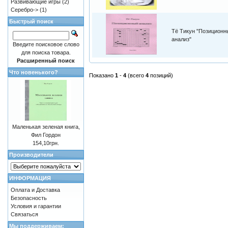
Развивающие игры
(2)
Серебро->
(1)
Быстрый поиск
Тё Тикун "Позиционн
анализ"
Введите поисковое слово
для поиска товара.
Расширенный поиск
Что новенького?
Показано
1
-
4
(всего
4
позиций)
Маленькая зеленая книга,
Фил Гордон
154,10грн.
Производители
ИНФОРМАЦИЯ
Оплата и Доставка
Безопасность
Условия и гарантии
Связаться
Мы поддерживаем: