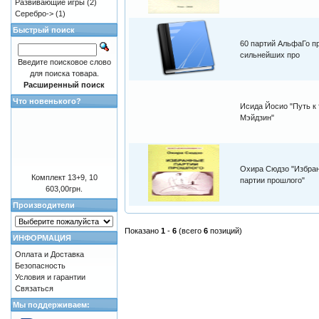
Развивающие игры
(2)
Серебро->
(1)
Быстрый поиск
60 партий АльфаГо п
сильнейших про
Введите поисковое слово
для поиска товара.
Расширенный поиск
Что новенького?
Исида Йосио "Путь к 
Мэйдзин"
Охира Сюдзо "Избра
Комплект 13+9, 10
партии прошлого"
603,00грн.
Производители
Показано
1
-
6
(всего
6
позиций)
ИНФОРМАЦИЯ
Оплата и Доставка
Безопасность
Условия и гарантии
Связаться
Мы поддерживаем: