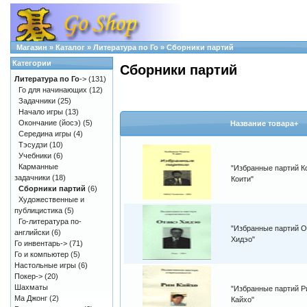
Магазин
»
Каталог
»
Литература по Го
»
Сборники партий
Категории
Сборники партий
Литература по Го
->
(131)
Го для начинающих
(12)
Задачники
(25)
Начало игры
(13)
Окончание (йосэ)
(5)
Название товара+
Середина игры
(4)
Тэсудзи
(10)
Учебники
(6)
Карманные
"Избранные партий К
задачники
(18)
Коити"
Сборники партий
(6)
Художественные и
публицистика
(5)
Го-литература по-
"Избранные партий О
английски
(6)
Хидэо"
Го инвентарь->
(71)
Го и компьютер
(5)
Настольные игры
(6)
Покер->
(20)
Шахматы
"Избранные партий Р
Ма Джонг
(2)
Кайхо"