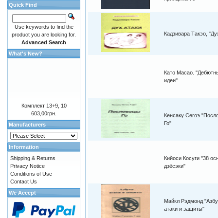
Quick Find
Use keywords to find the
Кадзивара Такэо, "Ду
product you are looking for.
Advanced Search
What's New?
Като Масао. "Дебютн
идеи"
Комплект 13+9, 10
603,00грн.
Кенсаку Сегоэ "Посл
Го"
Manufacturers
Information
Shipping & Returns
Кийоси Косуги "38 о
Privacy Notice
дзёсэки"
Conditions of Use
Contact Us
We Accept
Майкл Рэдмонд "Азбу
атаки и защиты"