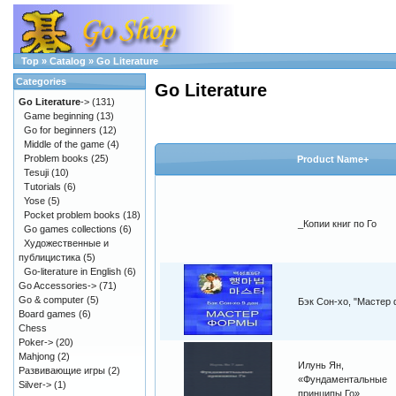
Top
»
Catalog
»
Go Literature
Categories
Go Literature
Go Literature
->
(131)
Game beginning
(13)
Go for beginners
(12)
Middle of the game
(4)
Problem books
(25)
Product Name+
Tesuji
(10)
Tutorials
(6)
Yose
(5)
Pocket problem books
(18)
_Копии книг по Го
Go games collections
(6)
Художественные и
публицистика
(5)
Go-literature in English
(6)
Go Accessories->
(71)
Go & computer
(5)
Бэк Сон-хо, "Мастер
Board games
(6)
Chess
Poker->
(20)
Mahjong
(2)
Илунь Ян,
Развивающие игры
(2)
«Фундаментальные
Silver->
(1)
принципы Го»