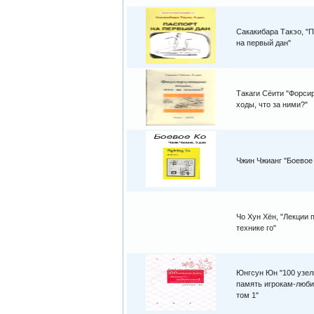
Сакакибара Такэо, "
на первый дан"
Такаги Сёити "Форс
ходы, что за ними?"
Чжин Чжианг "Боевое
Чо Хун Хён, "Лекции 
технике го"
Юнгсун Юн "100 узел
память игрокам-люби
том 1"