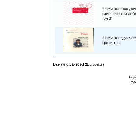
Юнгсун Юн "100 узел
память игрокам-люби
том 2"
Юнгсун Юн "Думай к
профи: Паэ"
Displaying
1
to
20
(of
21
products)
Copy
Pow