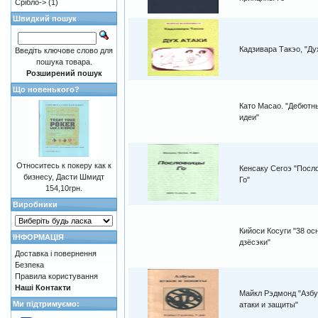
Срібло->
(1)
Швидкий пошук
Кадзивара Такэо, "Ду
Введіть ключове слово для
пошука товара.
Розширений пошук
Що новенького?
Като Масао. "Дебютн
идеи"
Относитесь к покеру как к
Кенсаку Сегоэ "Посл
бизнесу, Дасти Шмидт
Го"
154,10грн.
Виробники
Кийоси Косуги "38 о
ІНФОРМАЦІЯ
дзёсэки"
Доставка і повернення
Безпека
Правила користування
Наші Контакти
Майкл Рэдмонд "Азбу
Ми підтримуємо:
атаки и защиты"