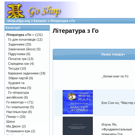
shop.ufgo.org
»
Каталог
»
Література з Го
Категорії
Література з Го
Література з Го
->
(131)
Го для початківців
(12)
Задачники
(25)
Закінчення (йосе)
(5)
Підручники
(6)
Назва товару+
Початок гри
(13)
Середина гри
(4)
Тесудзі
(10)
Карманні задачники
(18)
_Копии книг по Го
Збірки партій
(6)
Художні та
публіцистика
(5)
Го-література
англійскою
(6)
Го інвентар->
(71)
Бэк Сон-хо, "Мастер
Го і компьютер
(5)
Настільні ігри
(6)
Покер->
(20)
Шахи
Илунь Ян,
Ма Джонг
(2)
«Фундаментальные
Розвиваючі ігри
(2)
принципы Го»