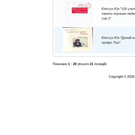
Юнгсун Юн "100 узел
память игрокам-люби
том 2"
Юнгсун Юн "Думай к
профи: Паэ"
Показано
1
-
20
(всього
21
позицій)
Copyright © 202