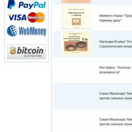
Миямото Наоки "Про
первому дану"
Нагахара Ёсияки "О
стратегические конц
Рин Кайхо, "Золотые
возможности"
Сакаи Мишихара "Как
против сильных игрок
Сакаи Мишихара "Как
против сильных игрок