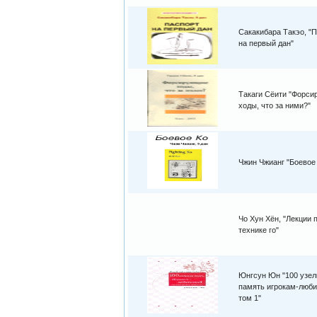
Сакакибара Такэо, "
на первый дан"
Такаги Сёити "Форс
ходы, что за ними?"
Чжин Чжианг "Боевое
Чо Хун Хён, "Лекции 
технике го"
Юнгсун Юн "100 узел
память игрокам-люби
том 1"