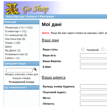
shop.ufgo.org
»
Каталог
»
Реєстрація
Категорії
Мої дані
Література з Го->
(131)
Го інвентар->
(71)
Якщо Ви вже зареєстовані на нашому сайті, вв
УВАГА:
Го і компьютер
(5)
Настільні ігри
(6)
Ваші дані
Покер->
(20)
Шахи
Ваша стать:
Чоловічий
Ж
Ма Джонг
(2)
Розвиваючі ігри
(2)
Ваше ім'я:
Срібло->
(1)
Ваша Фамілія:
Швидкий пошук
E-Mail:
Введіть ключове слово для
Ваша адреса
пошука товара.
Розширений пошук
Вулица, номер будинка:
Що новенького?
Поштовий індекс:
Місто:
Область: